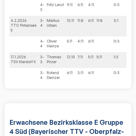
4-
Fritz
Lanzl
9:11
6:11
4:11
0:3
3
4.2.2026
3-
Markus
13:11
11:8
6:11
11:8
3:1
4:6
TTC Pirkensee
4
Urban
II
4-
Oliver
5:11
4:11
6:11
0:3
4
Heinze
17.1.2026
3-
Thomas
12:10
7:11
5:11
5:11
1:3
1:9
TSV Klardorf II
3
Pirzer
3-
Roland
6:11
3:11
6:11
0:3
4
Deinzer
Erwachsene Bezirksklasse E Gruppe
4 Süd (Bayerischer TTV - Oberpfalz-