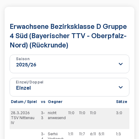
Erwachsene Bezirksklasse D Gruppe
4 Süd (Bayerischer TTV - Oberpfalz-
Nord) (Rückrunde)
Saison
Einzel/Doppel
Datum / Spiel
vs
Gegner
Sätze
Spie
28.3.2026
3-
nicht
11:0
11:0
11:0
3:0
8:2
TSV Nittenau
3
anwesend
IV
3-
Serhii
1:11
11:7
6:11
5:11
1:3
4
Vodianyk