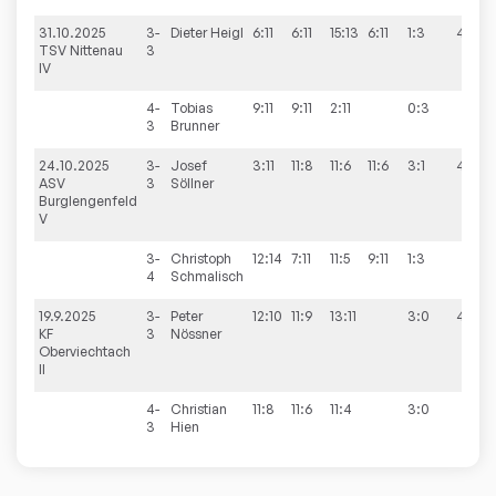
31.10.2025
3-
Dieter
Heigl
6:11
6:11
15:13
6:11
1:3
4:6
TSV Nittenau
3
IV
4-
Tobias
9:11
9:11
2:11
0:3
3
Brunner
24.10.2025
3-
Josef
3:11
11:8
11:6
11:6
3:1
4:6
ASV
3
Söllner
Burglengenfeld
V
3-
Christoph
12:14
7:11
11:5
9:11
1:3
4
Schmalisch
19.9.2025
3-
Peter
12:10
11:9
13:11
3:0
4:6
KF
3
Nössner
Oberviechtach
II
4-
Christian
11:8
11:6
11:4
3:0
3
Hien