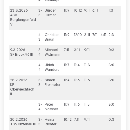
23.3.2026
3-
Jürgen
11:9
10:12
9:11
6:11
1:3
1:9
ASV
3
Hirmer
Burglengenfeld
V
4-
Christian
11:9
12:10
3:11
7:11
4:11
2:3
3
Braun
9.3.2026
3-
Michael
7:11
3:11
9:11
0:3
4:6
SF Bruck 96 III
4
Wittmann
4-
Ulrich
11:7
11:4
11:8
3:0
4
Wandera
28.2.2026
3-
Simon
11:4
11:6
11:6
3:0
7:3
KF
3
Fronhofer
Oberviechtach
II
3-
Peter
11:9
11:6
11:5
3:0
4
Nössner
20.2.2026
3-
Heinz
10:12
7:11
9:11
0:3
0:10
TSV Nittenau III
3
Richter