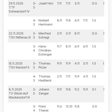
29.11.2025
3-
Josef
Hirn
7:11
7:11
3:11
0:3
3:7
TTF
3
Schwandorf IV
4-
Norbert
8:11
11:8
6:11
7:11
1:3
3
Herrmann
22.11.2025
3-
Manfred
2:11
3:11
8:11
0:3
3:7
TSV Nittenau III
3
Schiegl
3-
Hans-
11:7
8:11
6:11
6:11
1:3
4
Christian
Eichinger
15.11.2025
3-
Thomas
9:11
11:9
4:11
3:11
1:3
0:10
TSV Klardorf II
3
Pirzer
4-
Thomas
2:11
7:11
11:9
4:11
1:3
3
Haslbeck
8.11.2025
3-
Johann
9:11
11:8
11:2
11:9
3:1
7:3
TV Glück-Auf
3
Zenger
Wackersdorf III
3-
Florin
11:6
12:10
11:8
3:0
4
Thanei