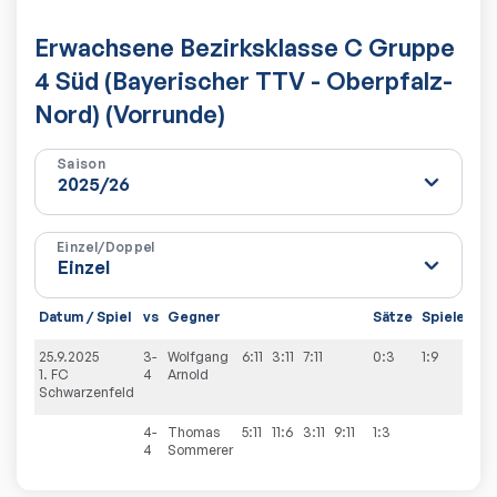
Erwachsene Bezirksklasse C Gruppe
4 Süd (Bayerischer TTV - Oberpfalz-
Nord) (Vorrunde)
Saison
Einzel/Doppel
Datum / Spiel
vs
Gegner
Sätze
Spiele
25.9.2025
3-
Wolfgang
6:11
3:11
7:11
0:3
1:9
1. FC
4
Arnold
Schwarzenfeld
4-
Thomas
5:11
11:6
3:11
9:11
1:3
4
Sommerer