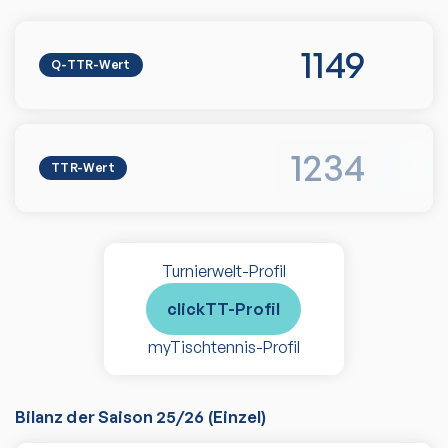
1149
Q-TTR-Wert
1234
TTR-Wert
Turnierwelt-Profil
clickTT-Profil
myTischtennis-Profil
Bilanz der Saison
25/26
(
Einzel
)