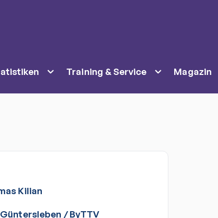
atistiken
Training & Service
Magazin
mas
Kilian
 Güntersleben
/
ByTTV