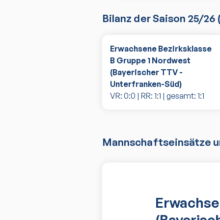
Bilanz der Saison
25/26
Erwachsene Bezirksklasse
B Gruppe 1 Nordwest
(Bayerischer TTV -
Unterfranken-Süd)
VR:
0
:
0
| RR:
1
:
1
| gesamt:
1
:
1
Mannschaftseinsätze un
Erwachsen
(Bayerisc