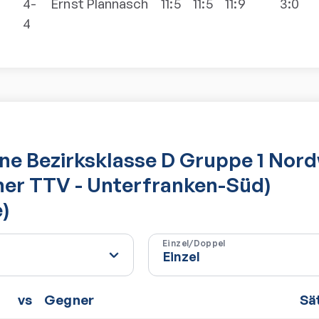
4-
Ernst
Plannasch
11:5
11:5
11:9
3:0
4
e Bezirksklasse D Gruppe 1 Nor
her TTV - Unterfranken-Süd)
)
Einzel/Doppel
vs
Gegner
Sä