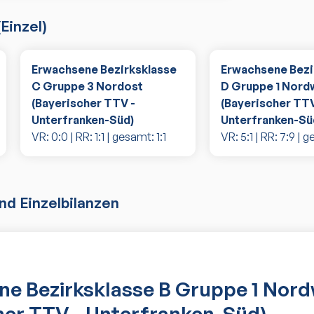
(
Einzel
)
Erwachsene Bezirksklasse
Erwachsene Bezi
C Gruppe 3 Nordost
D Gruppe 1 Nord
(Bayerischer TTV -
(Bayerischer TTV
Unterfranken-Süd)
Unterfranken-Sü
VR:
0
:
0
| RR:
1
:
1
| gesamt:
1
:
1
VR:
5
:
1
| RR:
7
:
9
| g
d Einzelbilanzen
e Bezirksklasse B Gruppe 1 Nor
her TTV - Unterfranken-Süd)