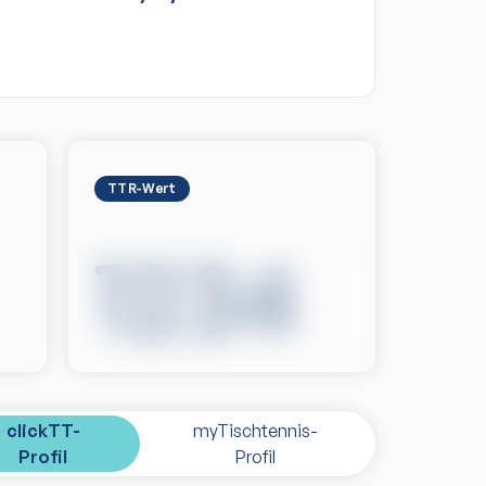
TTR-Wert
1234
clickTT-
myTischtennis-
Profil
Profil