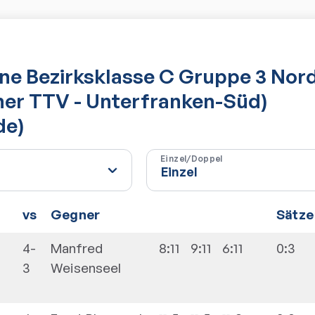
e Bezirksklasse C Gruppe 3 Nor
her TTV - Unterfranken-Süd)
de)
Einzel/Doppel
vs
Gegner
Sätze
4-
Manfred
8:11
9:11
6:11
0:3
3
Weisenseel