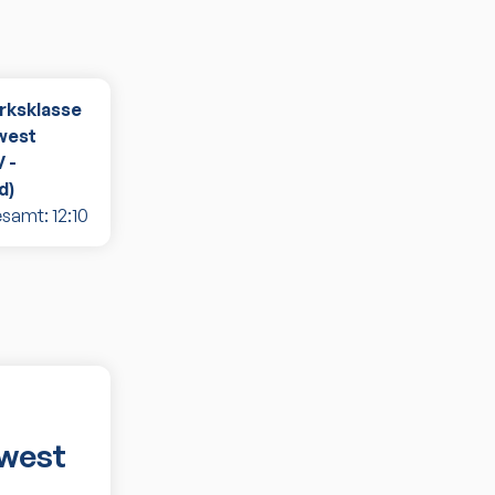
rksklasse
west
 -
d)
esamt:
12
:
10
dwest