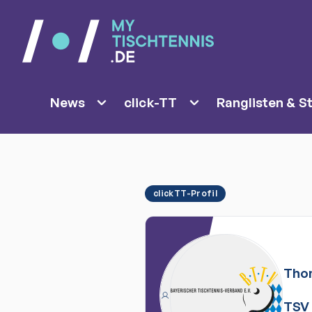
News
click-TT
Ranglisten & St
clickTT-Profil
Tho
TSV