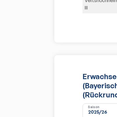
Veitshöchhei
III
Erwachsen
(Bayerisc
(Rückrun
Saison