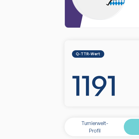
Q-TTR-Wert
1191
Turnierwelt-
Profil