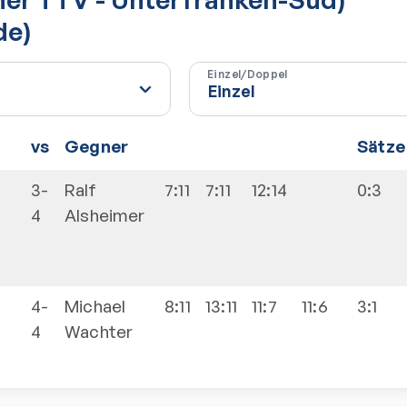
de)
Einzel/Doppel
vs
Gegner
Sätze
3-
Ralf
7:11
7:11
12:14
0:3
4
Alsheimer
4-
Michael
8:11
13:11
11:7
11:6
3:1
4
Wachter