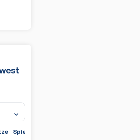
dwest
tze
Spiele