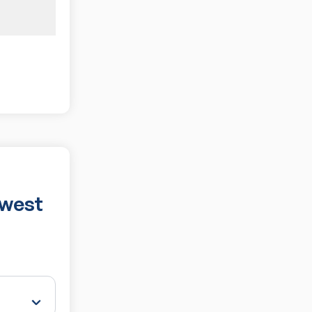
0
dwest