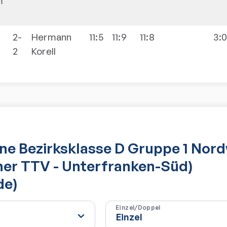
m
2-
Hermann
11:5
11:9
11:8
3:
2
Korell
e Bezirksklasse D Gruppe 1 Nor
her TTV - Unterfranken-Süd)
de)
Einzel/Doppel