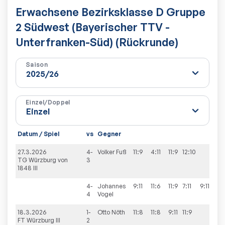
Erwachsene Bezirksklasse D Gruppe
2 Südwest (Bayerischer TTV -
Unterfranken-Süd) (Rückrunde)
Saison
Einzel/Doppel
Datum / Spiel
vs
Gegner
Sät
27.3.2026
4-
Volker
Fuß
11:9
4:11
11:9
12:10
3:1
TG Würzburg von
3
1848 III
4-
Johannes
9:11
11:6
11:9
7:11
9:11
2:3
4
Vogel
18.3.2026
1-
Otto
Nöth
11:8
11:8
9:11
11:9
3:1
FT Würzburg III
2