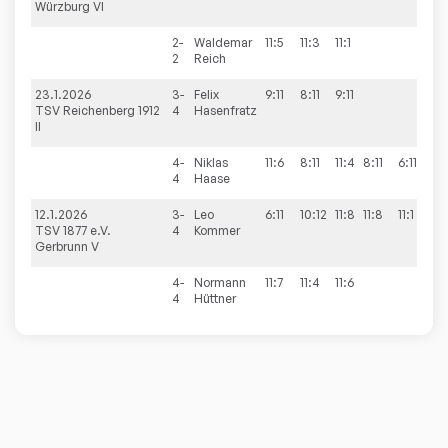
Würzburg VI
2-
Waldemar
11:5
11:3
11:1
3:0
2
Reich
23.1.2026
3-
Felix
9:11
8:11
9:11
0:3
TSV Reichenberg 1912
4
Hasenfratz
II
4-
Niklas
11:6
8:11
11:4
8:11
6:11
2:3
4
Haase
12.1.2026
3-
Leo
6:11
10:12
11:8
11:8
11:1
3:2
TSV 1877 e.V.
4
Kommer
Gerbrunn V
4-
Normann
11:7
11:4
11:6
3:0
4
Hüttner