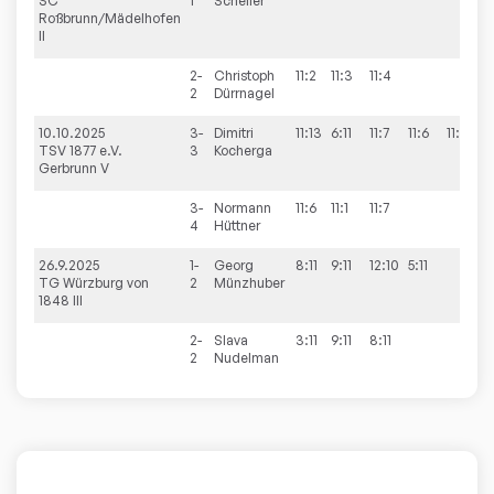
SC
1
Scheller
Roßbrunn/Mädelhofen
II
2-
Christoph
11:2
11:3
11:4
3
2
Dürrnagel
10.10.2025
3-
Dimitri
11:13
6:11
11:7
11:6
11:8
3
TSV 1877 e.V.
3
Kocherga
Gerbrunn V
3-
Normann
11:6
11:1
11:7
3
4
Hüttner
26.9.2025
1-
Georg
8:11
9:11
12:10
5:11
1:
TG Würzburg von
2
Münzhuber
1848 III
2-
Slava
3:11
9:11
8:11
0
2
Nudelman