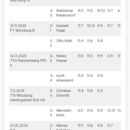
Würzburg VI
4-
Waldemar
9:11
11:5
10:12
11:7
6:11
2
3
Rebensdorf
21.11.2025
2-
Herbert
11:7
10:12
9:11
11:7
11:6
3
FT Würzburg III
1
Hupp
2-
Otto
Nöth
11:4
11:8
11:8
3
2
14.11.2025
3-
Niklas
11:5
11:5
9:11
6:11
11:9
3
TSV Reichenberg 1912
3
Haase
II
3-
nicht
11:0
11:0
11:0
3
4
anwesend
7.11.2025
3-
Christian
11:4
11:8
11:3
3
TG Würzburg
3
Schmitt
Heidingsfeld 1861 VIII
4-
Wendelin
5:11
11:4
11:9
12:14
13:11
3
3
Kuhn
31.10.2025
2-
Werner
9:11
11:8
11:8
11:7
3: