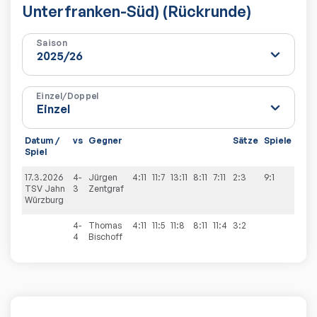
Unterfranken-Süd) (Rückrunde)
Saison
Einzel/Doppel
Datum /
vs
Gegner
Sätze
Spiele
Spiel
17.3.2026
4-
Jürgen
4:11
11:7
13:11
8:11
7:11
2:3
9:1
TSV Jahn
3
Zentgraf
Würzburg
4-
Thomas
4:11
11:5
11:8
8:11
11:4
3:2
4
Bischoff