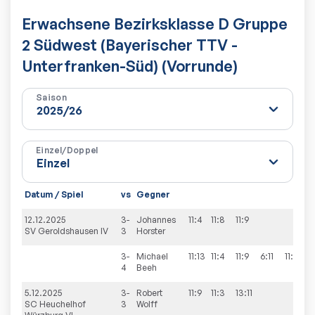
Erwachsene Bezirksklasse D Gruppe
2 Südwest (Bayerischer TTV -
Unterfranken-Süd) (Vorrunde)
Saison
Einzel/Doppel
Datum / Spiel
vs
Gegner
S
12.12.2025
3-
Johannes
11:4
11:8
11:9
3
SV Geroldshausen IV
3
Horster
3-
Michael
11:13
11:4
11:9
6:11
11:5
3
4
Beeh
5.12.2025
3-
Robert
11:9
11:3
13:11
3
SC Heuchelhof
3
Wolff