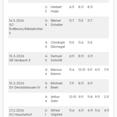
2-
Herbert
6:11
8:11
8:11
0:3
2
Hupp
16.3.2026
3-
Werner
11:7
11:5
11:7
3:0
SC
4
Scheller
Roßbrunn/Mädelhofen
II
4-
Christoph
11:5
11:6
11:5
3:0
4
Dürrnagel
13.3.2026
4-
Samuel
6:11
8:11
3:11
0:3
SB Versbach X
3
Schmitt
4-
Marcus
11:6
12:10
5:11
6:11
7:11
2:3
4
Klemm
10.3.2026
3-
Michael
7:11
8:11
6:11
0:3
SV Geroldshausen IV
4
Beeh
4-
Arthur
12:10
9:11
11:8
9:11
2:11
2:3
4
Gehr
27.2.2026
2-
Alfred
11:6
4:11
4:11
11:6
4:11
2:3
SC Heuchelhof
1
Göpfert