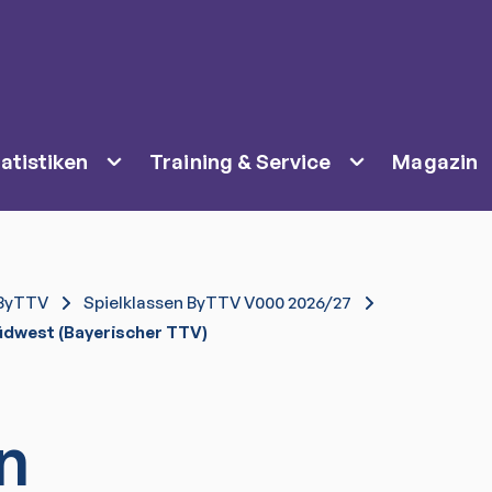
atistiken
Training & Service
Magazin
ByTTV
Spielklassen ByTTV V000 2026/27
dwest (Bayerischer TTV)
n