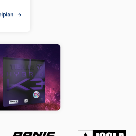
lplan