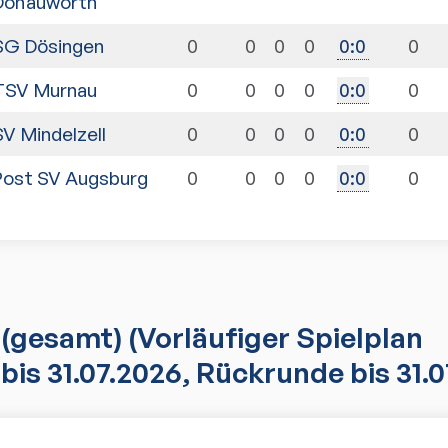
Donauwörth
SG Dösingen
0
0
0
0
0
0
:
0
TSV Murnau
0
0
0
0
0
0
:
0
SV Mindelzell
0
0
0
0
0
0
:
0
Post SV Augsburg
0
0
0
0
0
0
:
0
(gesamt)
(Vorläufiger Spielplan
bis 31.07.2026, Rückrunde bis 31.0