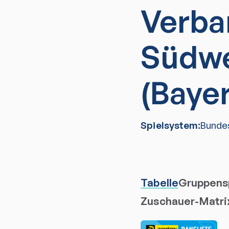
Verba
Südw
(Baye
Spielsystem:
Bunde
Tabelle
Gruppensp
Zuschauer-Matri