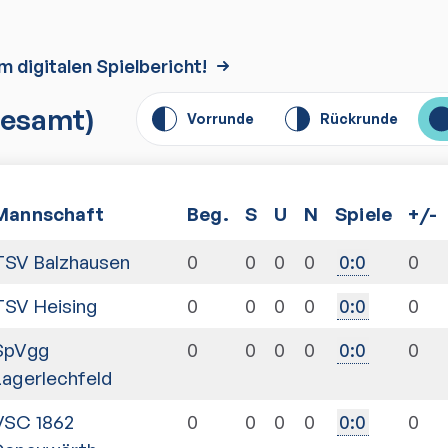
m digitalen Spielbericht!
esamt)
Vorrunde
Rückrunde
Mannschaft
Beg.
S
U
N
Spiele
+/-
TSV Balzhausen
0
0
0
0
0
0
:
0
TSV Heising
0
0
0
0
0
0
:
0
SpVgg
0
0
0
0
0
0
:
0
Lagerlechfeld
VSC 1862
0
0
0
0
0
0
:
0