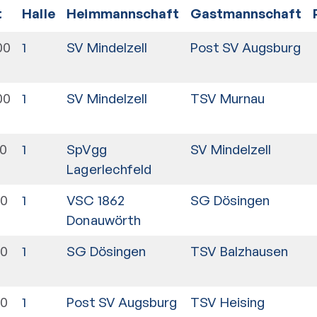
t
Halle
Heimmannschaft
Gastmannschaft
00
1
SV Mindelzell
Post SV Augsburg
00
1
SV Mindelzell
TSV Murnau
00
1
SpVgg
SV Mindelzell
Lagerlechfeld
00
1
VSC 1862
SG Dösingen
Donauwörth
00
1
SG Dösingen
TSV Balzhausen
00
1
Post SV Augsburg
TSV Heising