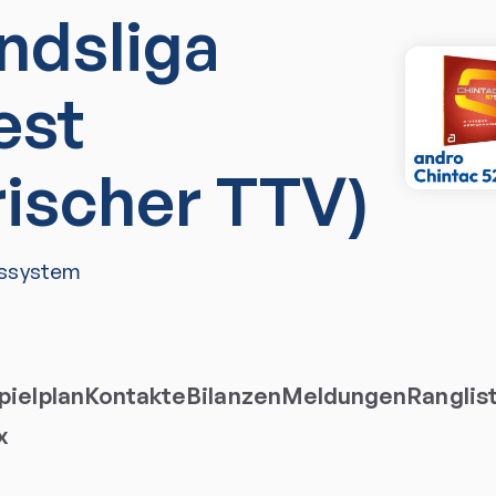
ndsliga
est
rischer TTV)
ssystem
ielplan
Kontakte
Bilanzen
Meldungen
Ranglis
x