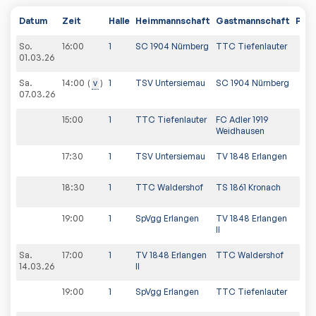
Datum
Zeit
Halle
Heimmannschaft
Gastmannschaft
PDF
So.
16:00
1
SC 1904 Nürnberg
TTC Tiefenlauter
01.03.26
Sa.
14:00
v
1
TSV Untersiemau
SC 1904 Nürnberg
07.03.26
15:00
1
TTC Tiefenlauter
FC Adler 1919
Weidhausen
17:30
1
TSV Untersiemau
TV 1848 Erlangen
18:30
1
TTC Waldershof
TS 1861 Kronach
19:00
1
SpVgg Erlangen
TV 1848 Erlangen
II
Sa.
17:00
1
TV 1848 Erlangen
TTC Waldershof
14.03.26
II
19:00
1
SpVgg Erlangen
TTC Tiefenlauter