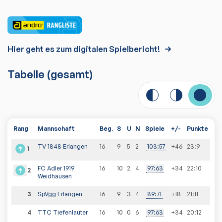
Hier geht es zum digitalen Spielbericht!
Tabelle
(gesamt)
Rang
Mannschaft
Beg.
S
U
N
Spiele
+/-
Punkte
TV 1848 Erlangen
16
9
5
2
103
:
57
+46
23
:
9
1
FC Adler 1919
16
10
2
4
97
:
63
+34
22
:
10
2
Weidhausen
3
SpVgg Erlangen
16
9
3
4
89
:
71
+18
21
:
11
4
TTC Tiefenlauter
16
10
0
6
97
:
63
+34
20
:
12