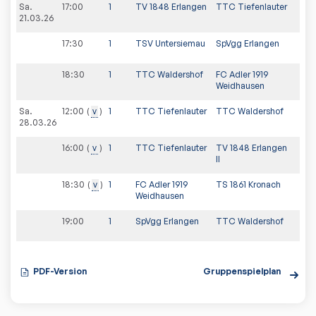
Sa.
17:00
1
TV 1848 Erlangen
TTC Tiefenlauter
21.03.26
17:30
1
TSV Untersiemau
SpVgg Erlangen
18:30
1
TTC Waldershof
FC Adler 1919
Weidhausen
Sa.
12:00
v
1
TTC Tiefenlauter
TTC Waldershof
28.03.26
16:00
v
1
TTC Tiefenlauter
TV 1848 Erlangen
II
18:30
v
1
FC Adler 1919
TS 1861 Kronach
Weidhausen
19:00
1
SpVgg Erlangen
TTC Waldershof
PDF-Version
Gruppenspielplan