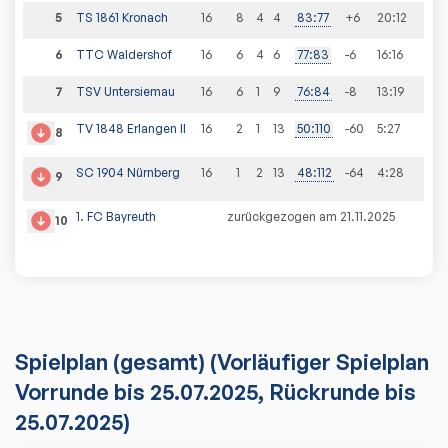
5
TS 1861 Kronach
16
8
4
4
83
:
77
+6
20
:
12
6
TTC Waldershof
16
6
4
6
77
:
83
-6
16
:
16
7
TSV Untersiemau
16
6
1
9
76
:
84
-8
13
:
19
TV 1848 Erlangen II
16
2
1
13
50
:
110
-60
5
:
27
8
SC 1904 Nürnberg
16
1
2
13
48
:
112
-64
4
:
28
9
1. FC Bayreuth
zurückgezogen am 21.11.2025
10
Spielplan
(gesamt)
(Vorläufiger Spielplan
Vorrunde bis 25.07.2025, Rückrunde bis
25.07.2025)