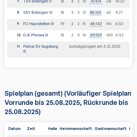
7
TSV Bobingen V
18
6
2
10
76
:
104
-28
14
:
22
8
SSV Bobingen VI
18
3
3
12
58
:
120
-62
9
:
27
9
FC Haunstetten III
19
2
2
15
48
:
142
-94
6
:
32
10
DJK Pfersee III
18
2
0
16
39
:
139
-100
4
:
32
11
Polizei SV Augsburg
zurückgezogen am 3.12.2025
III
Spielplan
(gesamt)
(Vorläufiger Spielplan
Vorrunde bis 25.08.2025, Rückrunde bis
25.08.2025)
Datum
Zeit
Halle
Heimmannschaft
Gastmannschaft
PDF