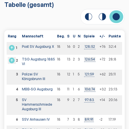
Tabelle
(gesamt)
Rang
Mannschaft
Beg.
S
U
N
Spiele
+/-
Punkte
Post SV Augsburg X
18
16
0
2
128
:
52
+76
32
:
4
1
TSG Augsburg 1885
18
13
2
3
126
:
54
+72
28
:
8
2
VI
3
Polizei SV
18
12
1
5
121
:
59
+62
25
:
11
Königsbrunn III
4
MBB-SG Augsburg
18
11
1
6
106
:
74
+32
23
:
13
5
SV
18
9
2
7
97
:
83
+14
20
:
16
Hammerschmiede
Augsburg III
6
SSV Anhausen IV
18
7
3
8
89
:
91
-2
17
:
19