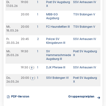
Di.
19:00
1
Post SV Augsburg
SSV Anhausen IV
17.03.26
X
20:00
1
MBB-SG
TSV Bobingen V
Augsburg
Mi.
20:00
1
FC Haunstetten III
TSV Bobingen V
18.03.26
Fr.
20:45
2
Polizei SV
SSV Anhausen IV
20.03.26
Königsbrunn III
Mi.
19:30
1
SV
Post SV Augsburg
25.03.26
Hammerschmiede
X
Augsburg III
19:30
v
1
DJK Pfersee III
SSV Anhausen IV
Do.
20:00
v
1
SSV Bobingen VI
Post SV Augsburg
26.03.26
X
PDF-Version
Gruppenspielplan