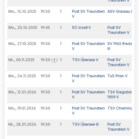
Traunstein V
Mo., 13.10.2025
19:30
1
Post SV Traunstein
ASV Grassau IV
V
Mo., 20.10.2025
19:45
1
SC Inzell II
Post SV
Traunstein V
Mo., 27.10.2025
19:30
1
Post SV Traunstein
SV 1963 Riederin
V
III
Mi., 05.11.2025
t
1
TSV Übersee V
Post SV
19:30
Traunstein V
Mo., 24.11.2025
19:30
1
Post SV Traunstein
TuS Prien V
V
Mo., 12.01.2026
19:30
1
Post SV Traunstein
TSV Siegsdorf
V
1909 V
Mo., 19.01.2026
19:30
1
Post SV Traunstein
TSV Chieming II
V
Mi., 28.01.2026
19:30
1
TSV Übersee III
Post SV
Traunstein V