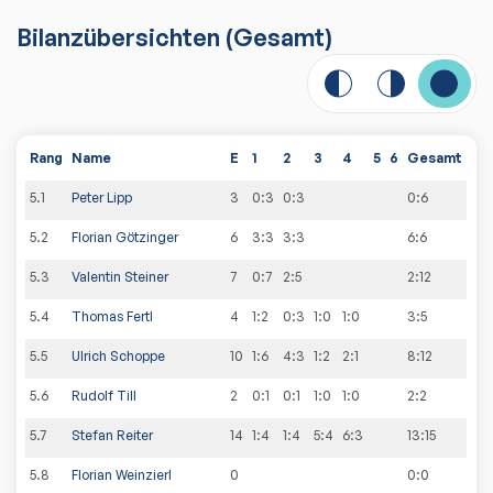
Bilanzübersichten
(Gesamt)
Rang
Name
E
1
2
3
4
5
6
Gesamt
5
.
1
Peter Lipp
3
0:3
0:3
0
:
6
5
.
2
Florian Götzinger
6
3:3
3:3
6
:
6
5
.
3
Valentin Steiner
7
0:7
2:5
2
:
12
5
.
4
Thomas Fertl
4
1:2
0:3
1:0
1:0
3
:
5
5
.
5
Ulrich Schoppe
10
1:6
4:3
1:2
2:1
8
:
12
5
.
6
Rudolf Till
2
0:1
0:1
1:0
1:0
2
:
2
5
.
7
Stefan Reiter
14
1:4
1:4
5:4
6:3
13
:
15
5
.
8
Florian Weinzierl
0
0
:
0