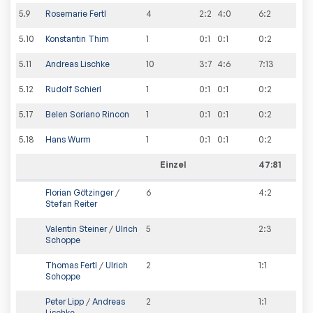
5
.
9
Rosemarie Fertl
4
2:2
4:0
6
:
2
5
.
10
Konstantin Thim
1
0:1
0:1
0
:
2
5
.
11
Andreas Lischke
10
3:7
4:6
7
:
13
5
.
12
Rudolf Schierl
1
0:1
0:1
0
:
2
5
.
17
Belen Soriano Rincon
1
0:1
0:1
0
:
2
5
.
18
Hans Wurm
1
0:1
0:1
0
:
2
Einzel
47:81
Florian Götzinger
/
6
4
:
2
Stefan Reiter
Valentin Steiner
/
Ulrich
5
2
:
3
Schoppe
Thomas Fertl
/
Ulrich
2
1
:
1
Schoppe
Peter Lipp
/
Andreas
2
1
:
1
Lischke