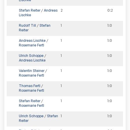
Stefan Reiter
/
Andreas
2
0
:
2
Lischke
Rudolf Till
/
Stefan
1
1
:
0
Reiter
Andreas Lischke
/
1
1
:
0
Rosemarie Fertl
Ulrich Schoppe
/
1
1
:
0
Andreas Lischke
Valentin Steiner
/
1
1
:
0
Rosemarie Fertl
Thomas Fertl
/
1
1
:
0
Rosemarie Fertl
Stefan Reiter
/
1
1
:
0
Rosemarie Fertl
Ulrich Schoppe
/
Stefan
1
1
:
0
Reiter