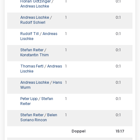
Florian Götzinger
/
1
0
:
1
Andreas Lischke
Andreas Lischke
/
1
0
:
1
Rudolf Schierl
Rudolf Till
/
Andreas
1
0
:
1
Lischke
Stefan Reiter
/
1
0
:
1
Konstantin Thim
Thomas Fertl
/
Andreas
1
0
:
1
Lischke
Andreas Lischke
/
Hans
1
0
:
1
Wurm
Peter Lipp
/
Stefan
1
0
:
1
Reiter
Stefan Reiter
/
Belen
1
0
:
1
Soriano Rincon
Doppel
15:17