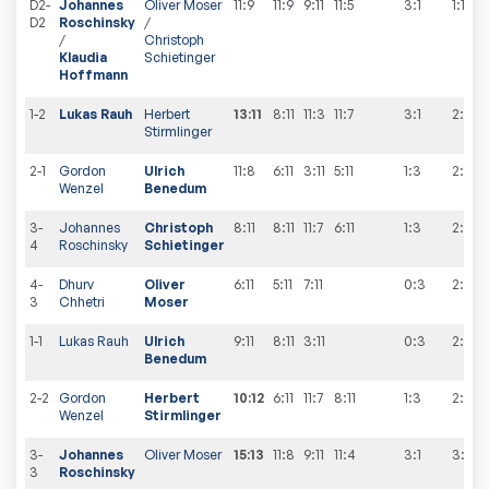
D2-
Johannes
Oliver Moser
11:9
11:9
9:11
11:5
3:1
1
:
1
D2
Roschinsky
/
/
Christoph
Klaudia
Schietinger
Hoffmann
1-2
Lukas Rauh
Herbert
13:11
8:11
11:3
11:7
3:1
2
:
1
Stirmlinger
2-1
Gordon
Ulrich
11:8
6:11
3:11
5:11
1:3
2
:
2
Wenzel
Benedum
3-
Johannes
Christoph
8:11
8:11
11:7
6:11
1:3
2
:
3
4
Roschinsky
Schietinger
4-
Dhurv
Oliver
6:11
5:11
7:11
0:3
2
:
4
3
Chhetri
Moser
1-1
Lukas Rauh
Ulrich
9:11
8:11
3:11
0:3
2
:
5
Benedum
2-2
Gordon
Herbert
10:12
6:11
11:7
8:11
1:3
2
:
6
Wenzel
Stirmlinger
3-
Johannes
Oliver Moser
15:13
11:8
9:11
11:4
3:1
3
:
6
3
Roschinsky