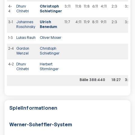
4-
Dhurv
Christoph
3:11
11:8
11:8
6:11
4:11
2:3
3
:
7
4
Chhetri
Schietinger
3-1
Johannes
Ulrich
11:7
4:11
11:9
8:11
9:11
2:3
3
:
8
Roschinsky
Benedum
1-3
Lukas Rauh
Oliver Moser
2-4
Gordon
Christoph
Wenzel
Schietinger
4-2
Dhurv
Herbert
Chhetri
Stirmlinger
Bälle 388:440
18:27
3:8
Spielinformationen
Werner-Scheffler-System