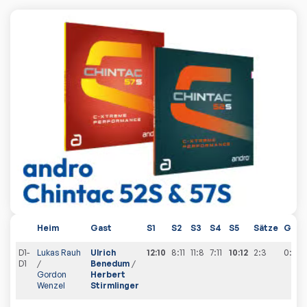
Heim
Gast
S1
S2
S3
S4
S5
Sätze
Gesa
D1-
Lukas Rauh
Ulrich
12:10
8:11
11:8
7:11
10:12
2:3
0
:
1
D1
/
Benedum
/
Gordon
Herbert
Wenzel
Stirmlinger