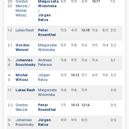
D2-
Gordon
Malgorzata
5:11
11:9
4:11
15:17
1:3
1
:
1
D2
Wenzel
/
Widomska
Michal
/
Witosz
Jürgen
Ratza
1-2
Lukas Rauh
Peter
11:3
4:11
16:18
11:6
8:11
2:3
1
:
2
Rosenthal
2-1
Gordon
Malgorzata
5:11
11:8
11:6
9:11
11:4
3:2
2
:
2
Wenzel
Widomska
3-
Johannes
Andreas
11:8
9:11
11:6
11:4
3:1
3
:
2
4
Roschinsky
Peterson
4-
Michal
Jürgen
11:9
10:12
11:7
6:11
11:5
3:2
4
:
2
3
Witosz
Ratza
1-1
Lukas Rauh
Malgorzata
11:8
11:8
11:9
3:0
5
:
2
Widomska
2-2
Gordon
Peter
7:11
10:12
12:14
0:3
5
:
3
Wenzel
Rosenthal
3-
Johannes
Jürgen
9:11
9:11
8:11
0:3
5
:
4
3
Roschinsky
Ratza