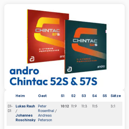
Heim
Gast
S1
S2
S3
S4
S5
Sätze
Ge
D1-
Lukas Rauh
Peter
10:12
11:9
11:3
11:5
3:1
1
:
0
D1
/
Rosenthal
/
Johannes
Andreas
Roschinsky
Peterson