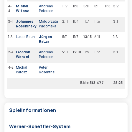
4-
Michal
Andreas
11:7
11:5
8:11
5:11
11:5
3:2
6
:
4
4
Witosz
Peterson
3-1
Johannes
Malgorzata
2:11
11:4
11:7
11:6
3:1
7
:
4
Roschinsky
Widomska
1-3
Lukas Rauh
Jürgen
5:11
11:7
13:15
6:11
1:3
7
:
5
Ratza
2-4
Gordon
Andreas
9:11
12:10
11:9
11:2
3:1
8
:
5
Wenzel
Peterson
4-2
Michal
Peter
Witosz
Rosenthal
Bälle 513:477
28:25
8:5
Spielinformationen
Werner-Scheffler-System