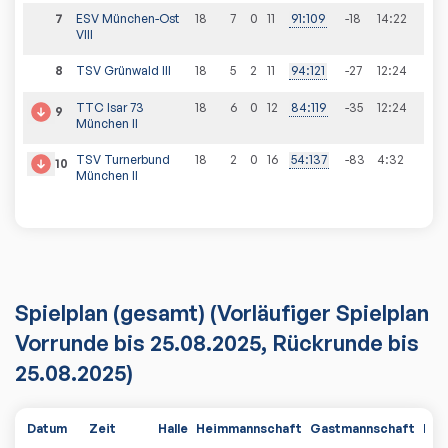
7
ESV München-Ost
18
7
0
11
91
:
109
-18
14
:
22
VIII
8
TSV Grünwald III
18
5
2
11
94
:
121
-27
12
:
24
TTC Isar 73
18
6
0
12
84
:
119
-35
12
:
24
9
München II
TSV Turnerbund
18
2
0
16
54
:
137
-83
4
:
32
10
München II
Spielplan
(gesamt)
(Vorläufiger Spielplan
Vorrunde bis 25.08.2025, Rückrunde bis
25.08.2025)
Datum
Zeit
Halle
Heimmannschaft
Gastmannschaft
PDF