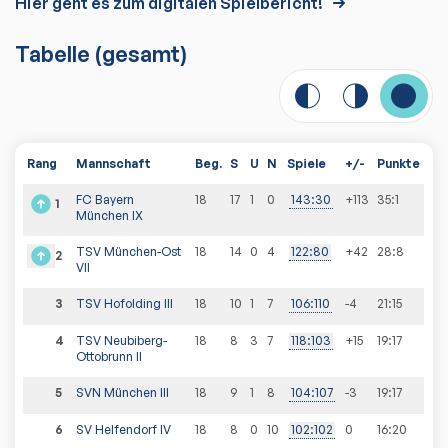
Hier geht es zum digitalen Spielbericht!
Tabelle
(gesamt)
Rang
Mannschaft
Beg.
S
U
N
Spiele
+/-
Punkte
FC Bayern
18
17
1
0
143
:
30
+113
35
:
1
1
München IX
TSV München-Ost
18
14
0
4
122
:
80
+42
28
:
8
2
VII
3
TSV Hofolding III
18
10
1
7
106
:
110
-4
21
:
15
4
TSV Neubiberg-
18
8
3
7
118
:
103
+15
19
:
17
Ottobrunn II
5
SVN München III
18
9
1
8
104
:
107
-3
19
:
17
6
SV Helfendorf IV
18
8
0
10
102
:
102
0
16
:
20