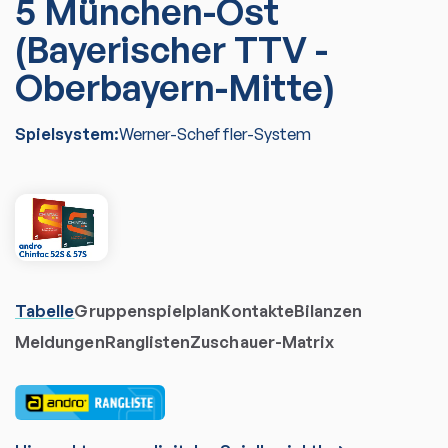
5 München-Ost
(Bayerischer TTV -
Oberbayern-Mitte)
Spielsystem:
Werner-Scheffler-System
Tabelle
Gruppenspielplan
Kontakte
Bilanzen
Meldungen
Ranglisten
Zuschauer-Matrix