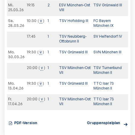
Mi.
19:15
2
ESV München-Ost
TSV Grünwald III
25.03.26
VIII
Sa.
10:30
v
1
TSV Hofolding III
FC Bayern
28.03.26
München IX
17:45
1
TSV Neubiberg-
SV Helfendorf IV
Ottobrunn II
Mo.
19:30
v
1
TSV Grünwald III
SVN München III
30.03.26
20:00
v
1
TSV München-Ost
TSV Turnerbund
VII
München II
Mo.
19:30
v
1
TSV Grünwald III
TTC Isar 73
13.04.26
München II
Fr.
20:00
v
1
TSV München-Ost
TTC Isar 73
17.04.26
VII
München II
PDF-Version
Gruppenspielplan