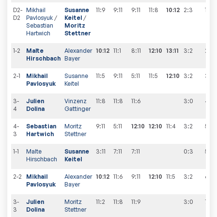
D2-
Mikhail
Susanne
11:9
9:11
9:11
11:8
10:12
2:3
1
:
1
D2
Pavlosyuk
/
Keitel
/
Sebastian
Moritz
Hartwich
Stettner
1-2
Malte
Alexander
10:12
11:1
8:11
12:10
13:11
3:2
2
:
1
Hirschbach
Bayer
2-1
Mikhail
Susanne
11:5
9:11
5:11
11:5
12:10
3:2
3
:
1
Pavlosyuk
Keitel
3-
Julien
Vinzenz
11:8
11:8
11:6
3:0
4
:
1
4
Dolina
Gattinger
4-
Sebastian
Moritz
9:11
5:11
12:10
12:10
11:4
3:2
5
:
1
3
Hartwich
Stettner
1-1
Malte
Susanne
3:11
7:11
7:11
0:3
5
:
2
Hirschbach
Keitel
2-2
Mikhail
Alexander
10:12
11:6
9:11
12:10
11:5
3:2
6
:
2
Pavlosyuk
Bayer
3-
Julien
Moritz
11:2
11:8
11:9
3:0
7
:
2
3
Dolina
Stettner