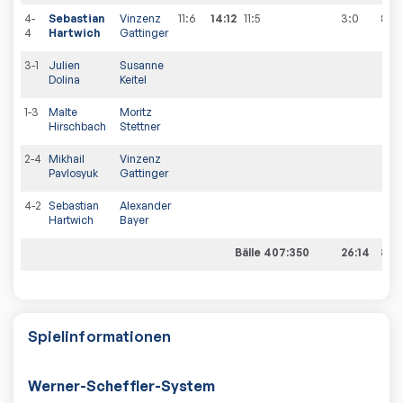
4-
Sebastian
Vinzenz
11:6
14:12
11:5
3:0
8
:
2
4
Hartwich
Gattinger
3-1
Julien
Susanne
Dolina
Keitel
1-3
Malte
Moritz
Hirschbach
Stettner
2-4
Mikhail
Vinzenz
Pavlosyuk
Gattinger
4-2
Sebastian
Alexander
Hartwich
Bayer
Bälle 407:350
26:14
8:2
Spielinformationen
Werner-Scheffler-System