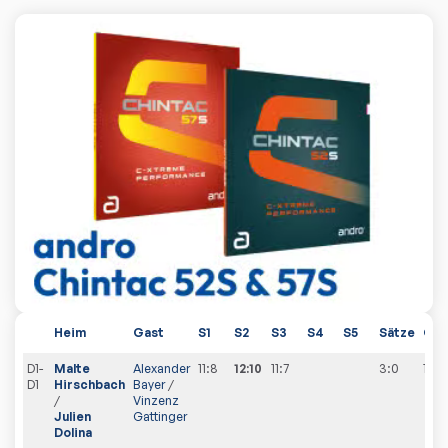
Heim
Gast
S1
S2
S3
S4
S5
Sätze
Ges
D1-
Malte
Alexander
11:8
12:10
11:7
3:0
1
:
0
D1
Hirschbach
Bayer
/
/
Vinzenz
Julien
Gattinger
Dolina