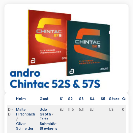
Heim
Gast
S1
S2
S3
S4
S5
Sätze
Gesa
D1-
Malte
Udo
8:11
11:6
5:11
3:11
1:3
0
:
1
D1
Hirschbach
Groth
/
/
Fritz
Oliver
Schmidt-
Schneider
Steylaers