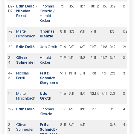
D2-
Edin Delić
/
Thomas
7:11
11:6
11:7
10:12
11:6
3:2
1
:
1
D2
Nicolas
Kienzle
/
Ferstl
Harald
Kroker
1-2
Malte
Thomas
8:11
11:3
9:11
9:11
1:3
1
:
2
Hirschbach
Kienzle
2-1
Edin Delić
Udo Groth
11:6
8:11
4:11
11:7
11:6
3:2
2
:
2
3-
Oliver
Harald
11:9
1:11
11:8
2:11
11:7
3:2
3
:
2
4
Schneider
Kroker
4-
Nicolas
Fritz
9:11
13:11
5:11
11:8
4:11
2:3
3
:
3
3
Ferstl
Schmidt-
Steylaers
1-1
Malte
Udo
11:6
9:11
11:9
12:14
7:11
2:3
3
:
4
Hirschbach
Groth
2-2
Edin Delić
Thomas
11:7
4:11
11:8
11:7
3:1
4
:
4
Kienzle
3-
Oliver
Fritz
8:11
8:11
6:11
0:3
4
:
5
3
Schneider
Schmidt-