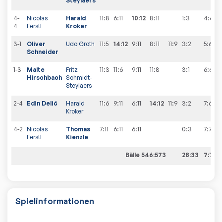
Steylaers
4-
Nicolas
Harald
11:8
6:11
10:12
8:11
1:3
4
:
6
4
Ferstl
Kroker
3-1
Oliver
Udo Groth
11:5
14:12
9:11
8:11
11:9
3:2
5
:
6
Schneider
1-3
Malte
Fritz
11:3
11:6
9:11
11:8
3:1
6
:
6
Hirschbach
Schmidt-
Steylaers
2-4
Edin Delić
Harald
11:6
9:11
6:11
14:12
11:9
3:2
7
:
6
Kroker
4-2
Nicolas
Thomas
7:11
6:11
6:11
0:3
7
:
7
Ferstl
Kienzle
Bälle 546:573
28:33
7:7
Spielinformationen