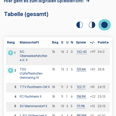
Hier geht es zum digitalen Spielbericht!
Tabelle
(gesamt)
Rang
Mannschaft
Beg.
S
U
N
Spiele
+/-
Punkte
SC
18
16
2
0
142
:
45
+97
34
:
2
1
Oberweikertshofen
e.V. II
TSV
18
13
2
3
121
:
64
+57
28
:
8
2
U'pfaffenhofen-
Germering IV
3
TTV Puchheim-Ort II
18
11
2
5
122
:
71
+51
24
:
12
4
FC Puchheim II
18
11
1
6
116
:
94
+22
23
:
13
5
SV Mammendorf II
18
10
3
5
111
:
98
+13
23
:
13
6
1. SC Gröbenzell V
18
6
4
8
95
:
108
-13
16
:
20