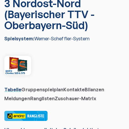
3 Nordost-Nord
(Bayerischer TTV -
Oberbayern-Süd)
Spielsystem:
Werner-Scheffler-System
Tabelle
Gruppenspielplan
Kontakte
Bilanzen
Meldungen
Ranglisten
Zuschauer-Matrix