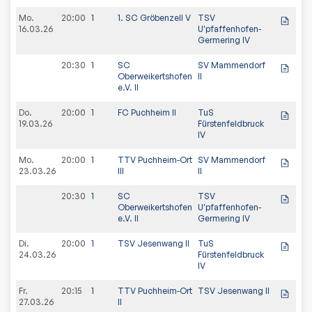
Mo.
20:00
1
1. SC Gröbenzell V
TSV
3:
16.03.26
U'pfaffenhofen-
Germering IV
20:30
1
SC
SV Mammendorf
7:7
Oberweikertshofen
II
e.V. II
Do.
20:00
1
FC Puchheim II
TuS
8:
19.03.26
Fürstenfeldbruck
IV
Mo.
20:00
1
TTV Puchheim-Ort
SV Mammendorf
6:8
23.03.26
III
II
20:30
1
SC
TSV
8:2
Oberweikertshofen
U'pfaffenhofen-
e.V. II
Germering IV
Di.
20:00
1
TSV Jesenwang II
TuS
7:7
24.03.26
Fürstenfeldbruck
IV
Fr.
20:15
1
TTV Puchheim-Ort
TSV Jesenwang II
8:
27.03.26
II