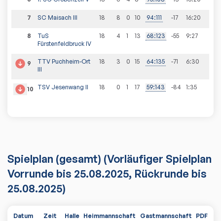
7
SC Maisach III
18
8
0
10
94
:
111
-17
16
:
20
8
TuS
18
4
1
13
68
:
123
-55
9
:
27
Fürstenfeldbruck IV
TTV Puchheim-Ort
18
3
0
15
64
:
135
-71
6
:
30
9
III
TSV Jesenwang II
18
0
1
17
59
:
143
-84
1
:
35
10
Spielplan
(gesamt)
(Vorläufiger Spielplan
Vorrunde bis 25.08.2025, Rückrunde bis
25.08.2025)
Datum
Zeit
Halle
Heimmannschaft
Gastmannschaft
PDF
Sp