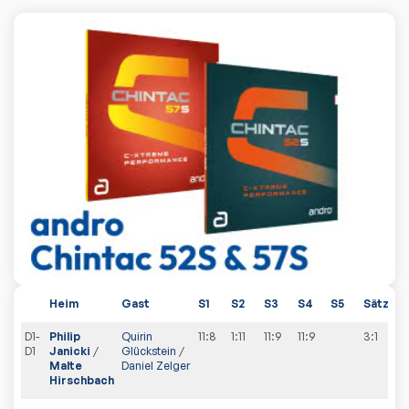
Heim
Gast
S1
S2
S3
S4
S5
Sätze
D1-
Philip
Quirin
11:8
1:11
11:9
11:9
3:1
1
D1
Janicki
/
Glückstein
/
Malte
Daniel Zelger
Hirschbach