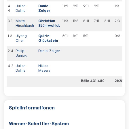
4-
Julien
Daniel
11:9
9:11
9:11
9:11
1:3
4
Dolina
Zelger
3-1
Malte
Christian
11:3
11:8
8:11
7:11
3:11
2:3
Hirschbach
Stührwohldt
1-3
Jiyang
Quirin
5:11
8:11
5:11
0:3
Chen
Glückstein
2-4
Philip
Daniel Zelger
Janicki
4-2
Julien
Niklas
Dolina
Masera
Bälle 431:480
21:28
Spielinformationen
Werner-Scheffler-System