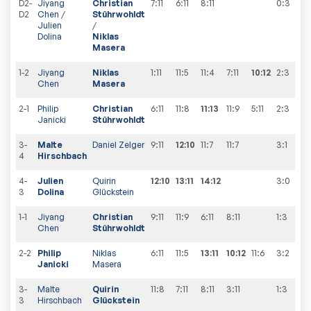
D2-
Jiyang
Christian
7:11
6:11
8:11
0:3
1
D2
Chen
/
Stührwohldt
Julien
/
Dolina
Niklas
Masera
1-2
Jiyang
Niklas
1:11
11:5
11:4
7:11
10:12
2:3
1
Chen
Masera
2-1
Philip
Christian
6:11
11:8
11:13
11:9
5:11
2:3
1
Janicki
Stührwohldt
3-
Malte
Daniel Zelger
9:11
12:10
11:7
11:7
3:1
4
Hirschbach
4-
Julien
Quirin
12:10
13:11
14:12
3:0
3
Dolina
Glückstein
1-1
Jiyang
Christian
9:11
11:9
6:11
8:11
1:3
Chen
Stührwohldt
2-2
Philip
Niklas
6:11
11:5
13:11
10:12
11:6
3:2
Janicki
Masera
3-
Malte
Quirin
11:8
7:11
8:11
3:11
1:3
3
Hirschbach
Glückstein