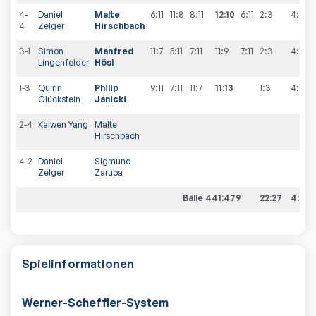
4-
Daniel
Malte
6:11
11:8
8:11
12:10
6:11
2:3
4
:
6
4
Zelger
Hirschbach
3-1
Simon
Manfred
11:7
5:11
7:11
11:9
7:11
2:3
4
:
7
Lingenfelder
Hösl
1-3
Quirin
Philip
9:11
7:11
11:7
11:13
1:3
4
:
8
Glückstein
Janicki
2-4
Kaiwen Yang
Malte
Hirschbach
4-2
Daniel
Sigmund
Zelger
Zaruba
Bälle 441:479
22:27
4:8
Spielinformationen
Werner-Scheffler-System