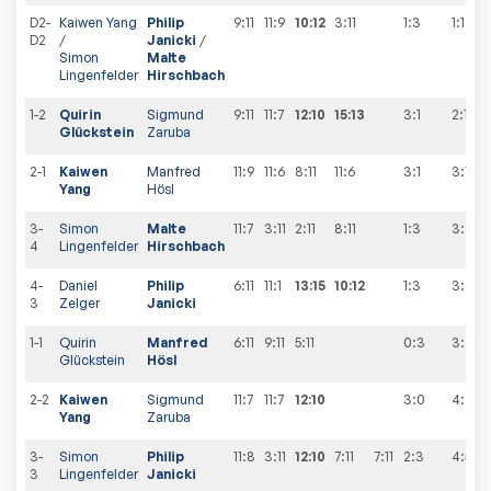
D2-
Kaiwen Yang
Philip
9:11
11:9
10:12
3:11
1:3
1
:
1
D2
/
Janicki
/
Simon
Malte
Lingenfelder
Hirschbach
1-2
Quirin
Sigmund
9:11
11:7
12:10
15:13
3:1
2
:
1
Glückstein
Zaruba
2-1
Kaiwen
Manfred
11:9
11:6
8:11
11:6
3:1
3
:
1
Yang
Hösl
3-
Simon
Malte
11:7
3:11
2:11
8:11
1:3
3
:
2
4
Lingenfelder
Hirschbach
4-
Daniel
Philip
6:11
11:1
13:15
10:12
1:3
3
:
3
3
Zelger
Janicki
1-1
Quirin
Manfred
6:11
9:11
5:11
0:3
3
:
4
Glückstein
Hösl
2-2
Kaiwen
Sigmund
11:7
11:7
12:10
3:0
4
:
4
Yang
Zaruba
3-
Simon
Philip
11:8
3:11
12:10
7:11
7:11
2:3
4
:
5
3
Lingenfelder
Janicki