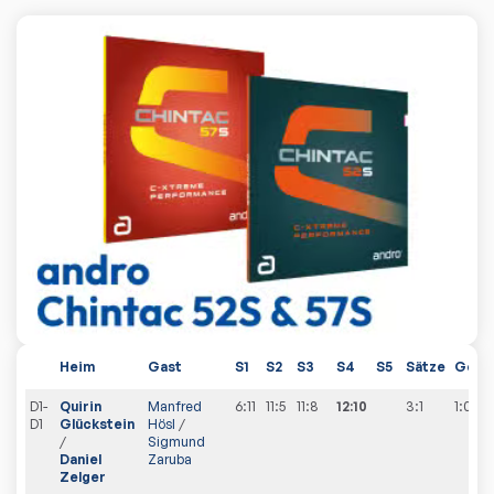
Heim
Gast
S1
S2
S3
S4
S5
Sätze
Gesa
D1-
Quirin
Manfred
6:11
11:5
11:8
12:10
3:1
1
:
0
D1
Glückstein
Hösl
/
/
Sigmund
Daniel
Zaruba
Zelger