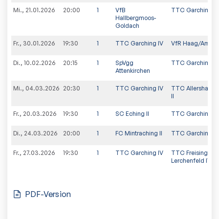
Mi., 21.01.2026
20:00
1
VfB
TTC Garching IV
Hallbergmoos-
Goldach
Fr., 30.01.2026
19:30
1
TTC Garching IV
VfR Haag/Amper
Di., 10.02.2026
20:15
1
SpVgg
TTC Garching IV
Attenkirchen
Mi., 04.03.2026
20:30
1
TTC Garching IV
TTC Allershause
II
Fr., 20.03.2026
19:30
1
SC Eching II
TTC Garching IV
Di., 24.03.2026
20:00
1
FC Mintraching II
TTC Garching IV
Fr., 27.03.2026
19:30
1
TTC Garching IV
TTC Freising-
Lerchenfeld IV
PDF-Version