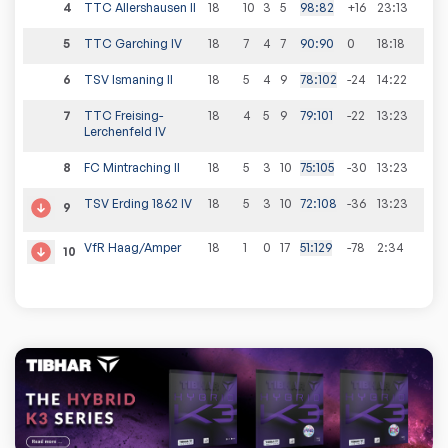
4
TTC Allershausen II
18
10
3
5
98
:
82
+16
23
:
13
5
TTC Garching IV
18
7
4
7
90
:
90
0
18
:
18
6
TSV Ismaning II
18
5
4
9
78
:
102
-24
14
:
22
7
TTC Freising-
18
4
5
9
79
:
101
-22
13
:
23
Lerchenfeld IV
8
FC Mintraching II
18
5
3
10
75
:
105
-30
13
:
23
TSV Erding 1862 IV
18
5
3
10
72
:
108
-36
13
:
23
9
VfR Haag/Amper
18
1
0
17
51
:
129
-78
2
:
34
10