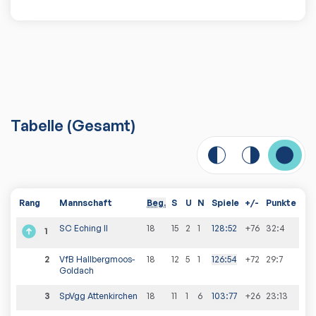
Tabelle
(
Gesamt
)
Rang
Mannschaft
Beg.
S
U
N
Spiele
+/-
Punkte
SC Eching II
18
15
2
1
128
:
52
+76
32
:
4
1
2
VfB Hallbergmoos-
18
12
5
1
126
:
54
+72
29
:
7
Goldach
3
SpVgg Attenkirchen
18
11
1
6
103
:
77
+26
23
:
13