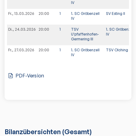
IV
Fr., 13.03.2026
20:00
1
1. SC Gröbenzell
SV Esting II
IV
Di., 24.03.2026
20:00
1
TSV
1. SC Gröbenzell
U'pfaffenhofen-
IV
Germering III
Fr., 27.03.2026
20:00
1
1. SC Gröbenzell
TSV Olching 192
IV
PDF-Version
Bilanzübersichten
(Gesamt)