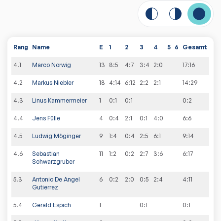
Rang
Name
E
1
2
3
4
5
6
Gesamt
4
.
1
Marco Norwig
13
8:5
4:7
3:4
2:0
17
:
16
4
.
2
Markus Niebler
18
4:14
6:12
2:2
2:1
14
:
29
4
.
3
Linus Kammermeier
1
0:1
0:1
0
:
2
4
.
4
Jens Fülle
4
0:4
2:1
0:1
4:0
6
:
6
4
.
5
Ludwig Möginger
9
1:4
0:4
2:5
6:1
9
:
14
4
.
6
Sebastian
11
1:2
0:2
2:7
3:6
6
:
17
Schwarzgruber
5
.
3
Antonio De Angel
6
0:2
2:0
0:5
2:4
4
:
11
Gutierrez
5
.
4
Gerald Espich
1
0:1
0
:
1