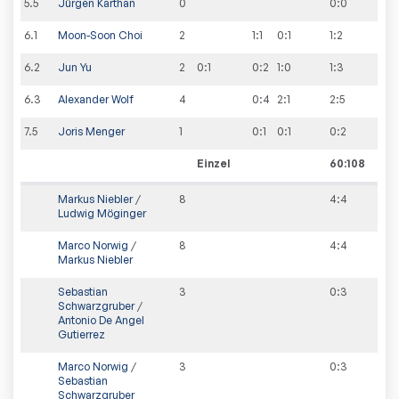
5
.
5
Jürgen Karthan
0
0
:
0
6
.
1
Moon-Soon Choi
2
1:1
0:1
1
:
2
6
.
2
Jun Yu
2
0:1
0:2
1:0
1
:
3
6
.
3
Alexander Wolf
4
0:4
2:1
2
:
5
7
.
5
Joris Menger
1
0:1
0:1
0
:
2
Einzel
60:108
Markus Niebler
/
8
4
:
4
Ludwig Möginger
Marco Norwig
/
8
4
:
4
Markus Niebler
Sebastian
3
0
:
3
Schwarzgruber
/
Antonio De Angel
Gutierrez
Marco Norwig
/
3
0
:
3
Sebastian
Schwarzgruber