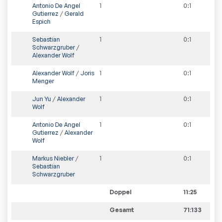
Antonio De Angel
1
0
:
1
Gutierrez
/
Gerald
Espich
Sebastian
1
0
:
1
Schwarzgruber
/
Alexander Wolf
Alexander Wolf
/
Joris
1
0
:
1
Menger
Jun Yu
/
Alexander
1
0
:
1
Wolf
Antonio De Angel
1
0
:
1
Gutierrez
/
Alexander
Wolf
Markus Niebler
/
1
0
:
1
Sebastian
Schwarzgruber
Doppel
11:25
Gesamt
71:133