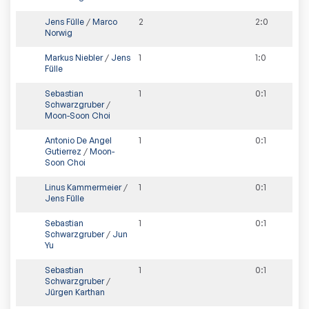
Jens Fülle
/
Marco
2
2
:
0
Norwig
Markus Niebler
/
Jens
1
1
:
0
Fülle
Sebastian
1
0
:
1
Schwarzgruber
/
Moon-Soon Choi
Antonio De Angel
1
0
:
1
Gutierrez
/
Moon-
Soon Choi
Linus Kammermeier
/
1
0
:
1
Jens Fülle
Sebastian
1
0
:
1
Schwarzgruber
/
Jun
Yu
Sebastian
1
0
:
1
Schwarzgruber
/
Jürgen Karthan