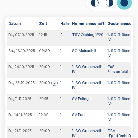
Datum
Zeit
Halle
Heimmannschaft
Gastmannschaf
Di., 07.10.2025
19:15
2
TSV Olching 1920
1. SC Gröbenzell
IV
Sa., 18.10.2025
09:30
1
SC Maisach II
1. SC Gröbenzell
IV
Fr., 24.10.2025
20:00
1
1. SC Gröbenzell
TuS
IV
Fürstenfeldbruck I
Di., 28.10.2025
v
1
1. SC Gröbenzell
1. SC Gröbenzell I
20:00
IV
Di., 11.11.2025
20:15
1
SV Esting II
1. SC Gröbenzell
IV
Fr., 14.11.2025
19:30
1
SV Puch
1. SC Gröbenzell
IV
Fr., 21.11.2025
20:00
1
1. SC Gröbenzell
TSV
IV
U'pfaffenhofen-