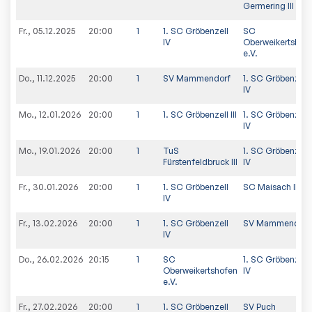
Germering III
Fr., 05.12.2025
20:00
1
1. SC Gröbenzell
SC
IV
Oberweikertshof
e.V.
Do., 11.12.2025
20:00
1
SV Mammendorf
1. SC Gröbenzell
IV
Mo., 12.01.2026
20:00
1
1. SC Gröbenzell III
1. SC Gröbenzell
IV
Mo., 19.01.2026
20:00
1
TuS
1. SC Gröbenzell
Fürstenfeldbruck III
IV
Fr., 30.01.2026
20:00
1
1. SC Gröbenzell
SC Maisach II
IV
Fr., 13.02.2026
20:00
1
1. SC Gröbenzell
SV Mammendorf
IV
Do., 26.02.2026
20:15
1
SC
1. SC Gröbenzell
Oberweikertshofen
IV
e.V.
Fr., 27.02.2026
20:00
1
1. SC Gröbenzell
SV Puch