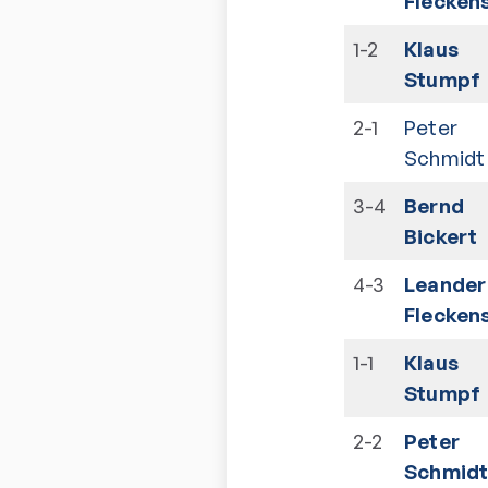
Fleckens
1-2
Klaus
Stumpf
2-1
Peter
Schmidt
3-4
Bernd
Bickert
4-3
Leander
Fleckens
1-1
Klaus
Stumpf
2-2
Peter
Schmidt