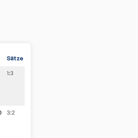
Sätze
Gesamt
1:3
0
:
1
0
3:2
1
:
1