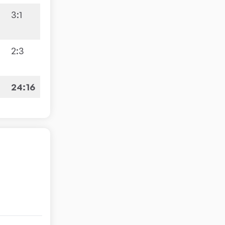
3:1
7
:
2
2:3
7
:
3
24:16
7:3