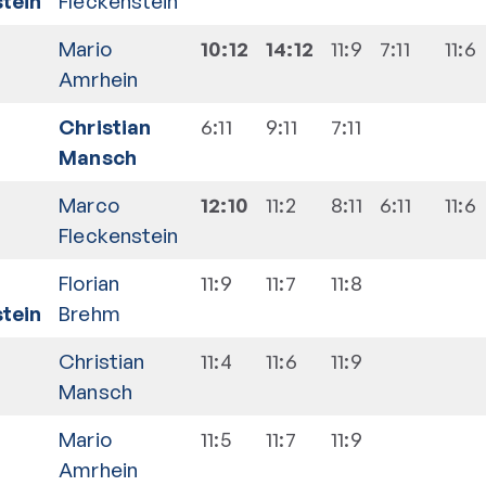
tein
Fleckenstein
Mario
10:12
14:12
11:9
7:11
11:6
Amrhein
Christian
6:11
9:11
7:11
Mansch
Marco
12:10
11:2
8:11
6:11
11:6
Fleckenstein
Florian
11:9
11:7
11:8
tein
Brehm
Christian
11:4
11:6
11:9
Mansch
Mario
11:5
11:7
11:9
Amrhein