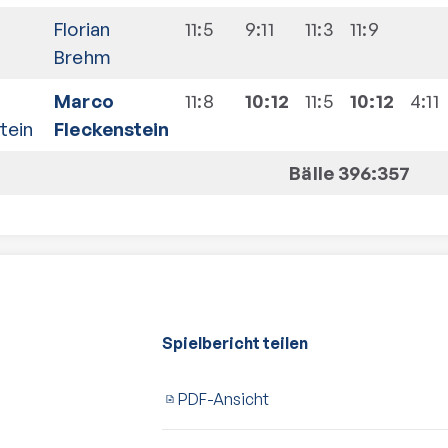
Florian
11:5
9:11
11:3
11:9
Brehm
Marco
11:8
10:12
11:5
10:12
4:11
tein
Fleckenstein
Bälle 396:357
Spielbericht teilen
PDF-Ansicht