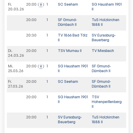
Fr.
20:00
v
1
SC Seeham
SG Hausham 1901
20.03.26
II
20:00
1
SF Gmund-
TuS Holzkirchen
Dürnbach II
1888 II
20:30
1
TV 1866 Bad Tölz
SV Eurasburg-
II
Beuerberg
Di.
20:00
1
TSV Murnau II
TV Miesbach
24.03.26
Mi.
20:00
v
1
SG Hausham 1901
SF Gmund-
25.03.26
II
Dürnbach II
Fr.
20:00
1
SC Seeham
SF Gmund-
27.03.26
Dürnbach II
20:00
1
SG Hausham 1901
TSV
II
Hohenpeißenberg
II
20:00
1
SV Eurasburg-
TuS Holzkirchen
Beuerberg
1888 II