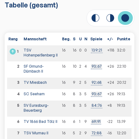
Tabelle
(gesamt)
Rang
Mannschaft
Beg.
S
U
N
Spiele
+/-
Punkte
TSV
16
16
0
0
139
:
21
+118
32
:
0
1
Hohenpeißenberg II
2
SF Gmund-
16
10
2
4
93
:
67
+26
22
:
10
Dürnbach II
3
TV Miesbach
16
9
2
5
92
:
68
+24
20
:
12
4
SC Seeham
16
8
3
5
93
:
67
+26
19
:
13
5
SV Eurasburg-
16
8
3
5
84
:
76
+8
19
:
13
Beuerberg
6
TV 1866 Bad Tölz II
16
6
1
9
69
:
91
-22
13
:
19
7
TSV Murnau II
16
5
2
9
72
:
88
-16
12
:
20