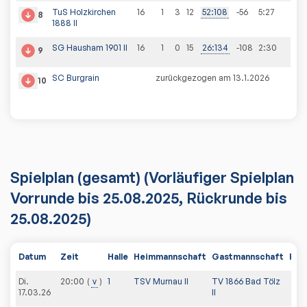
TuS Holzkirchen
16
1
3
12
52
:
108
-56
5
:
27
8
1888 II
SG Hausham 1901 II
16
1
0
15
26
:
134
-108
2
:
30
9
SC Burgrain
zurückgezogen am 13.1.2026
10
Spielplan
(gesamt)
(Vorläufiger Spielplan
Vorrunde bis 25.08.2025, Rückrunde bis
25.08.2025)
Datum
Zeit
Halle
Heimmannschaft
Gastmannschaft
PDF
Di.
20:00
v
1
TSV Murnau II
TV 1866 Bad Tölz
17.03.26
II