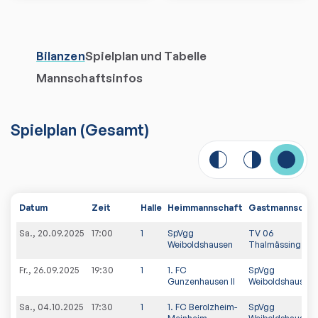
Bilanzen
Spielplan und Tabelle
Mannschaftsinfos
Spielplan
(
Gesamt
)
Datum
Zeit
Halle
Heimmannschaft
Gastmannschaf
Sa., 20.09.2025
17:00
1
SpVgg
TV 06
Weiboldshausen
Thalmässing
Fr., 26.09.2025
19:30
1
1. FC
SpVgg
Gunzenhausen II
Weiboldshausen
Sa., 04.10.2025
17:30
1
1. FC Berolzheim-
SpVgg