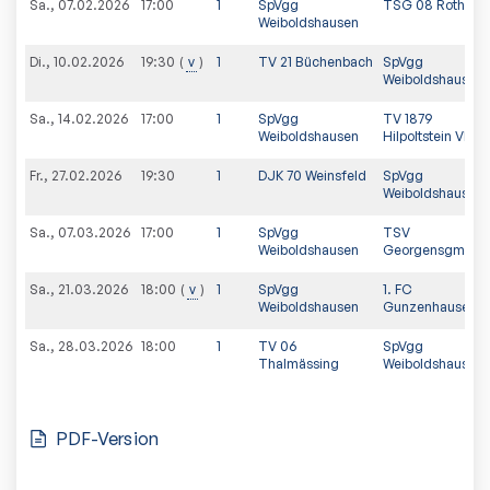
Sa., 07.02.2026
17:00
1
SpVgg
TSG 08 Roth e.V
Weiboldshausen
Di., 10.02.2026
v
1
TV 21 Büchenbach
SpVgg
19:30
Weiboldshausen
Sa., 14.02.2026
17:00
1
SpVgg
TV 1879
Weiboldshausen
Hilpoltstein VI
Fr., 27.02.2026
19:30
1
DJK 70 Weinsfeld
SpVgg
Weiboldshausen
Sa., 07.03.2026
17:00
1
SpVgg
TSV
Weiboldshausen
Georgensgmünd
Sa., 21.03.2026
v
1
SpVgg
1. FC
18:00
Weiboldshausen
Gunzenhausen II
Sa., 28.03.2026
18:00
1
TV 06
SpVgg
Thalmässing
Weiboldshausen
PDF-Version