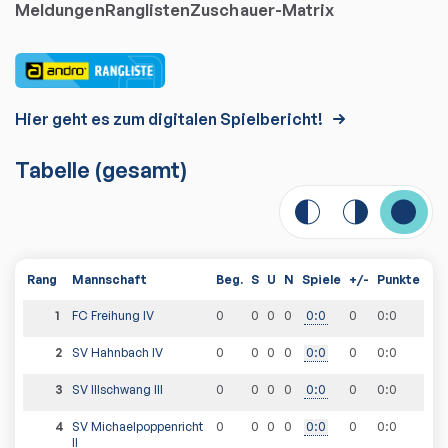
Meldungen
Ranglisten
Zuschauer-Matrix
Hier geht es zum digitalen Spielbericht!
Tabelle
(gesamt)
Rang
Mannschaft
Beg.
S
U
N
Spiele
+/-
Punkte
1
FC Freihung IV
0
0
0
0
0
:
0
0
0
:
0
2
SV Hahnbach IV
0
0
0
0
0
:
0
0
0
:
0
3
SV Illschwang III
0
0
0
0
0
:
0
0
0
:
0
4
SV Michaelpoppenricht
0
0
0
0
0
:
0
0
0
:
0
II