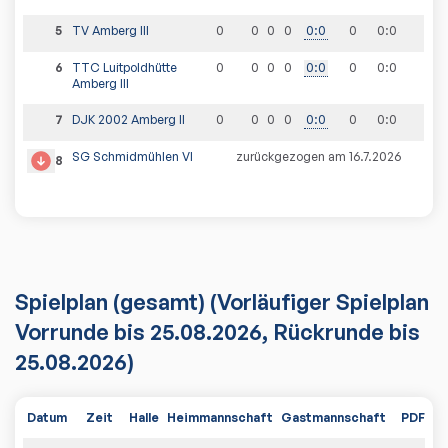
5
TV Amberg III
0
0
0
0
0
:
0
0
0
:
0
6
TTC Luitpoldhütte
0
0
0
0
0
:
0
0
0
:
0
Amberg III
7
DJK 2002 Amberg II
0
0
0
0
0
:
0
0
0
:
0
SG Schmidmühlen VI
zurückgezogen am 16.7.2026
8
Spielplan
(gesamt)
(Vorläufiger Spielplan
Vorrunde bis 25.08.2026, Rückrunde bis
25.08.2026)
Datum
Zeit
Halle
Heimmannschaft
Gastmannschaft
PDF
Sp