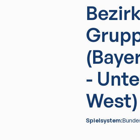
Bezir
Grupp
(Baye
- Unt
West)
Spielsystem:
Bunde