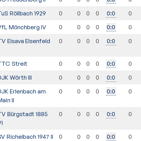
TuS Röllbach 1929
0
0
0
0
0
0
:
0
VfL Mönchberg IV
0
0
0
0
0
0
:
0
TV Elsava Elsenfeld
0
0
0
0
0
0
:
0
I
TTC Streit
0
0
0
0
0
0
:
0
DJK Wörth III
0
0
0
0
0
0
:
0
DJK Erlenbach am
0
0
0
0
0
0
:
0
ain II
TV Bürgstadt 1885
0
0
0
0
0
0
:
0
VI
SV Richelbach 1947 II
0
0
0
0
0
0
:
0