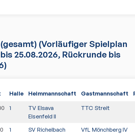
(gesamt)
(Vorläufiger Spielplan
bis 25.08.2026, Rückrunde bis
6)
t
Halle
Heimmannschaft
Gastmannschaft
00
1
TV Elsava
TTC Streit
Elsenfeld II
00
1
SV Richelbach
VfL Mönchberg IV