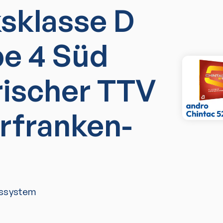
ksklasse D
e 4 Süd
rischer TTV
erfranken-
ssystem