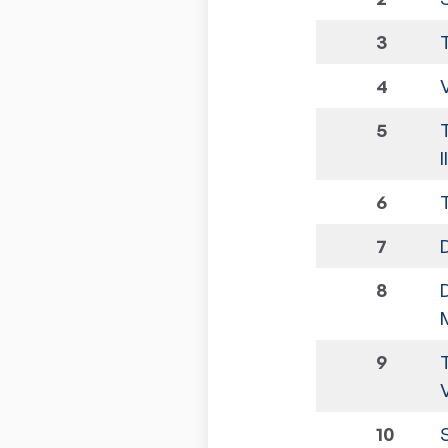
3
4
5
I
6
7
8
M
9
10