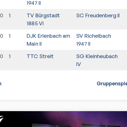
1947 II
00
1
TV Bürgstadt
SC Freudenberg II
1885 VI
00
1
DJK Erlenbach am
SV Richelbach
Main II
1947 II
30
1
TTC Streit
SG Kleinheubach
IV
n
Gruppenspie