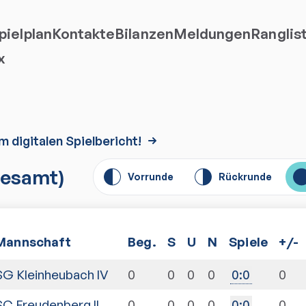
ielplan
Kontakte
Bilanzen
Meldungen
Ranglis
x
m digitalen Spielbericht!
esamt)
Vorrunde
Rückrunde
Mannschaft
Beg.
S
U
N
Spiele
+/-
SG Kleinheubach IV
0
0
0
0
0
0
:
0
SC Freudenberg II
0
0
0
0
0
0
:
0