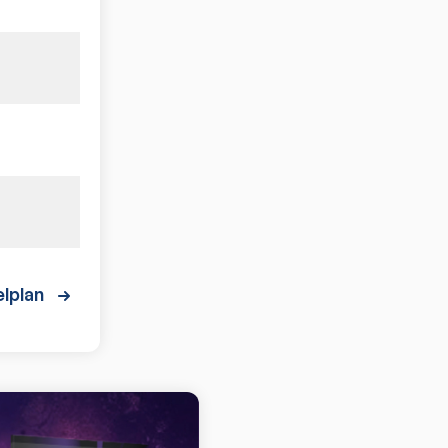
lplan