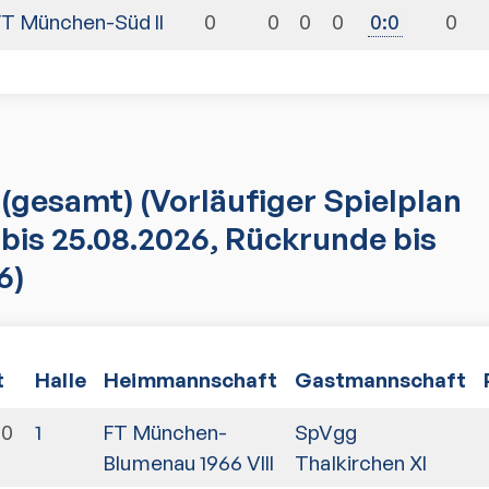
FT München-Süd II
0
0
0
0
0
0
:
0
(gesamt)
(Vorläufiger Spielplan
bis 25.08.2026, Rückrunde bis
6)
t
Halle
Heimmannschaft
Gastmannschaft
00
1
FT München-
SpVgg
Blumenau 1966 VIII
Thalkirchen XI