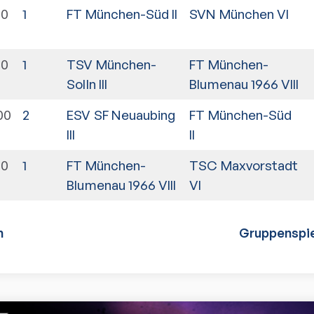
30
1
FT München-Süd II
SVN München VI
30
1
TSV München-
FT München-
Solln III
Blumenau 1966 VIII
00
2
ESV SF Neuaubing
FT München-Süd
III
II
00
1
FT München-
TSC Maxvorstadt
Blumenau 1966 VIII
VI
n
Gruppenspie