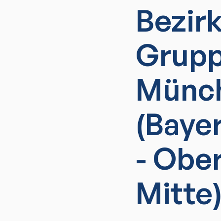
Bezir
Grupp
Münc
(Baye
- Obe
Mitte