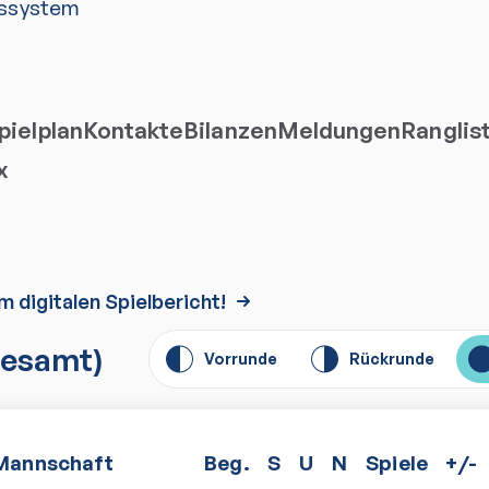
ssystem
ielplan
Kontakte
Bilanzen
Meldungen
Ranglis
x
m digitalen Spielbericht!
esamt)
Vorrunde
Rückrunde
Mannschaft
Beg.
S
U
N
Spiele
+/-