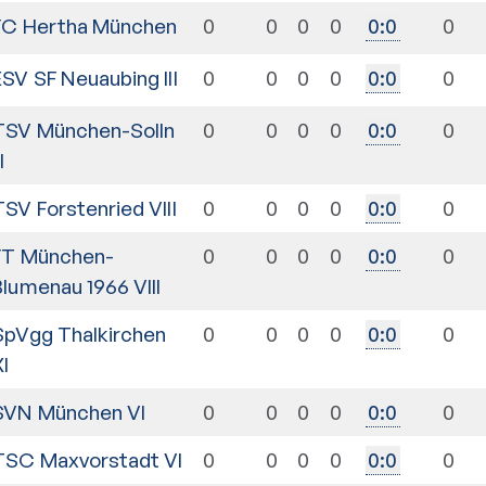
FC Hertha München
0
0
0
0
0
0
:
0
ESV SF Neuaubing III
0
0
0
0
0
0
:
0
TSV München-Solln
0
0
0
0
0
0
:
0
II
TSV Forstenried VIII
0
0
0
0
0
0
:
0
FT München-
0
0
0
0
0
0
:
0
Blumenau 1966 VIII
SpVgg Thalkirchen
0
0
0
0
0
0
:
0
XI
SVN München VI
0
0
0
0
0
0
:
0
TSC Maxvorstadt VI
0
0
0
0
0
0
:
0