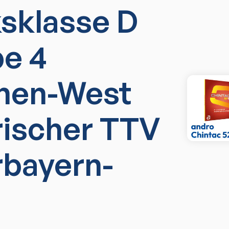
ksklasse D
e 4
hen-West
rischer TTV
rbayern-
)