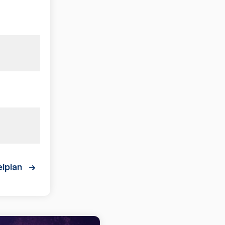
lplan