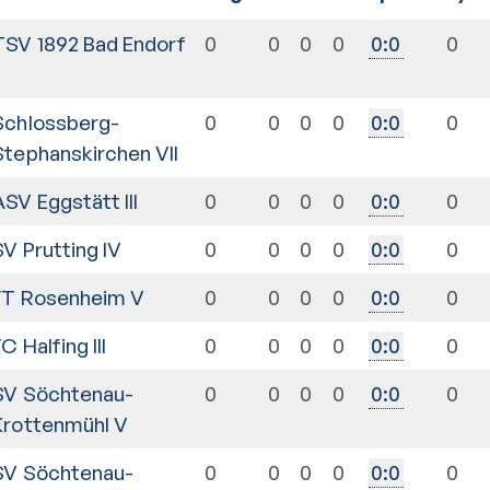
TSV 1892 Bad Endorf
0
0
0
0
0
0
:
0
I
Schlossberg-
0
0
0
0
0
0
:
0
Stephanskirchen VII
ASV Eggstätt III
0
0
0
0
0
0
:
0
SV Prutting IV
0
0
0
0
0
0
:
0
FT Rosenheim V
0
0
0
0
0
0
:
0
C Halfing III
0
0
0
0
0
0
:
0
SV Söchtenau-
0
0
0
0
0
0
:
0
Krottenmühl V
SV Söchtenau-
0
0
0
0
0
0
:
0