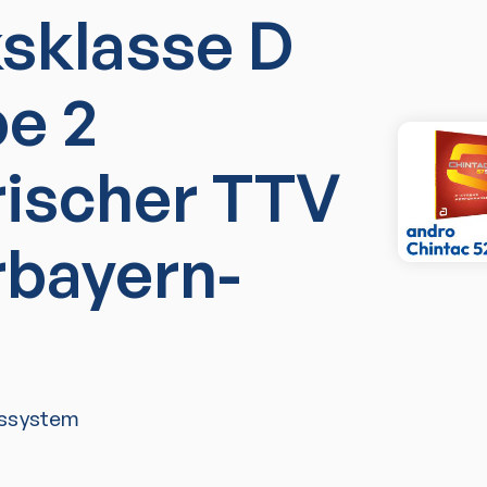
ksklasse D
e 2
rischer TTV
rbayern-
ssystem