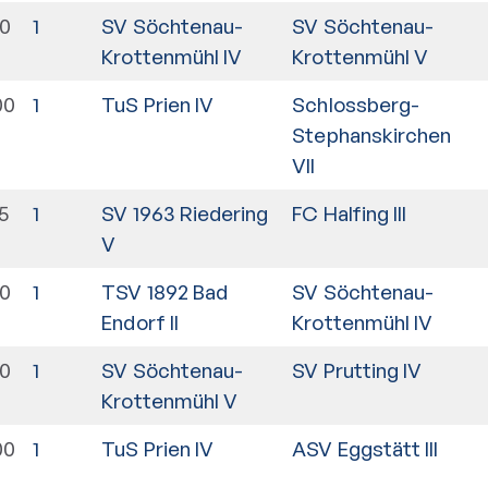
30
1
SV Söchtenau-
SV Söchtenau-
Krottenmühl IV
Krottenmühl V
00
1
TuS Prien IV
Schlossberg-
Stephanskirchen
VII
5
1
SV 1963 Riedering
FC Halfing III
V
30
1
TSV 1892 Bad
SV Söchtenau-
Endorf II
Krottenmühl IV
30
1
SV Söchtenau-
SV Prutting IV
Krottenmühl V
00
1
TuS Prien IV
ASV Eggstätt III