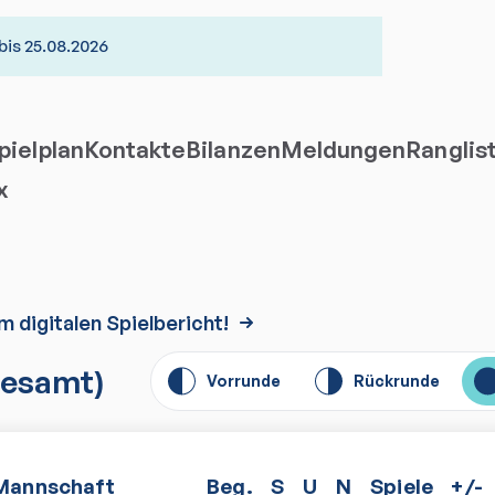
bis 25.08.2026
ielplan
Kontakte
Bilanzen
Meldungen
Ranglis
x
m digitalen Spielbericht!
esamt)
Vorrunde
Rückrunde
Mannschaft
Beg.
S
U
N
Spiele
+/-