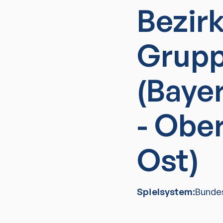
Bezir
Grupp
(Baye
- Obe
Ost)
Spielsystem:
Bunde