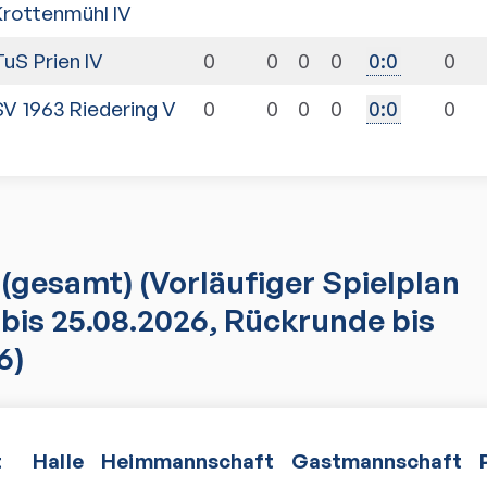
Krottenmühl IV
TuS Prien IV
0
0
0
0
0
0
:
0
SV 1963 Riedering V
0
0
0
0
0
0
:
0
(gesamt)
(Vorläufiger Spielplan
bis 25.08.2026, Rückrunde bis
6)
t
Halle
Heimmannschaft
Gastmannschaft