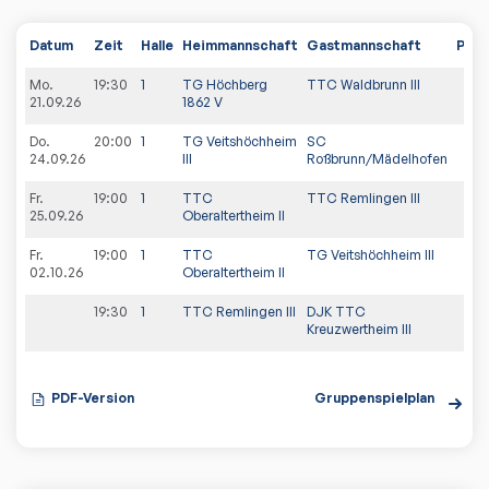
Datum
Zeit
Halle
Heimmannschaft
Gastmannschaft
PDF
Mo.
19:30
1
TG Höchberg
TTC Waldbrunn III
21.09.26
1862 V
Do.
20:00
1
TG Veitshöchheim
SC
24.09.26
III
Roßbrunn/Mädelhofen
Fr.
19:00
1
TTC
TTC Remlingen III
25.09.26
Oberaltertheim II
Fr.
19:00
1
TTC
TG Veitshöchheim III
02.10.26
Oberaltertheim II
19:30
1
TTC Remlingen III
DJK TTC
Kreuzwertheim III
PDF-Version
Gruppenspielplan