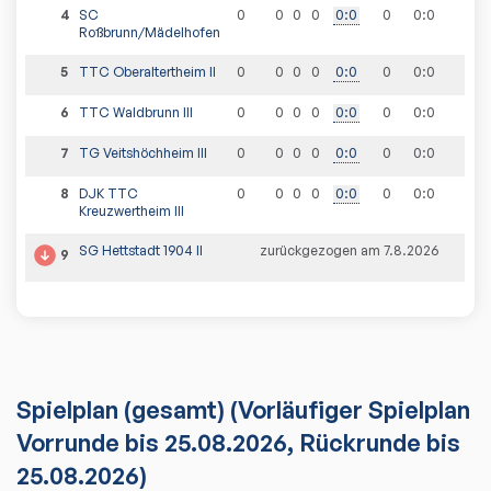
4
SC
0
0
0
0
0
:
0
0
0
:
0
Roßbrunn/Mädelhofen
5
TTC Oberaltertheim II
0
0
0
0
0
:
0
0
0
:
0
6
TTC Waldbrunn III
0
0
0
0
0
:
0
0
0
:
0
7
TG Veitshöchheim III
0
0
0
0
0
:
0
0
0
:
0
8
DJK TTC
0
0
0
0
0
:
0
0
0
:
0
Kreuzwertheim III
SG Hettstadt 1904 II
zurückgezogen am 7.8.2026
9
Spielplan
(gesamt)
(Vorläufiger Spielplan
Vorrunde bis 25.08.2026, Rückrunde bis
25.08.2026)