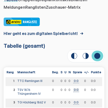
Meldungen
Ranglisten
Zuschauer-Matrix
Hier geht es zum digitalen Spielbericht!
Tabelle
(gesamt)
Rang
Mannschaft
Beg.
S
U
N
Spiele
+/-
Punkte
1
TTC Remlingen III
0
0
0
0
0
:
0
0
0
:
0
2
TSV 1876
0
0
0
0
0
:
0
0
0
:
0
Thüngersheim IV
3
TG Höchberg 1862 V
0
0
0
0
0
:
0
0
0
:
0