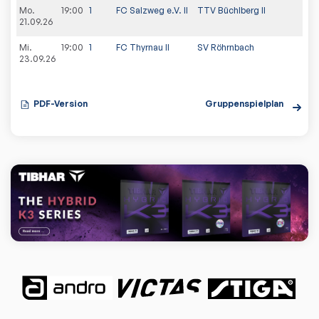
Mo.
19:00
1
FC Salzweg e.V. II
TTV Büchlberg II
21.09.26
Mi.
19:00
1
FC Thyrnau II
SV Röhrnbach
23.09.26
PDF-Version
Gruppenspielplan