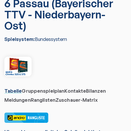
6 Passau (Bayerischer
TTV - Niederbayern-
Ost)
Spielsystem:
Bundessystem
Tabelle
Gruppenspielplan
Kontakte
Bilanzen
Meldungen
Ranglisten
Zuschauer-Matrix