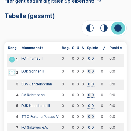
Hier geht es zum digitalen Spielbericht!
Tabelle
(gesamt)
Rang
Mannschaft
Beg.
S
U
N
Spiele
+/-
Punkte
FC Thyrnau II
0
0
0
0
0
:
0
0
0
:
0
1
DJK Sonnen II
0
0
0
0
0
:
0
0
0
:
0
2
3
SSV Jandelsbrunn
0
0
0
0
0
:
0
0
0
:
0
4
SV Röhrnbach
0
0
0
0
0
:
0
0
0
:
0
5
DJK Haselbach III
0
0
0
0
0
:
0
0
0
:
0
6
TTC Fortuna Passau V
0
0
0
0
0
:
0
0
0
:
0
7
FC Salzweg e.V.
0
0
0
0
0
:
0
0
0
:
0