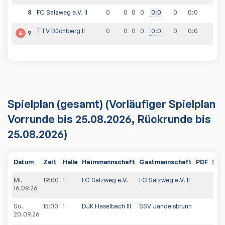
8
FC Salzweg e.V. II
0
0
0
0
0
:
0
0
0
:
0
TTV Büchlberg II
0
0
0
0
0
:
0
0
0
:
0
9
Spielplan
(gesamt)
(Vorläufiger Spielplan
Vorrunde bis 25.08.2026, Rückrunde bis
25.08.2026)
Datum
Zeit
Halle
Heimmannschaft
Gastmannschaft
PDF
Spie
Mi.
19:00
1
FC Salzweg e.V.
FC Salzweg e.V. II
16.09.26
So.
15:00
1
DJK Haselbach III
SSV Jandelsbrunn
20.09.26