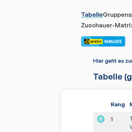
Tabelle
Gruppensp
Zuschauer-Matri
Hier geht es zu
Tabelle
(g
Rang
1