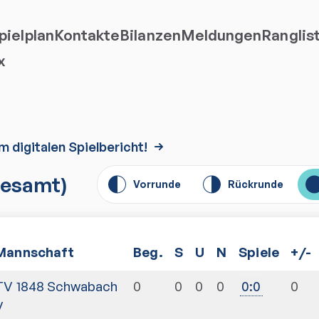
ielplan
Kontakte
Bilanzen
Meldungen
Ranglis
x
m digitalen Spielbericht!
esamt)
Vorrunde
Rückrunde
Mannschaft
Beg.
S
U
N
Spiele
+/-
TV 1848 Schwabach
0
0
0
0
0
0
:
0
V