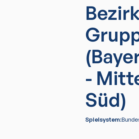
Bezir
Grupp
(Baye
- Mitt
Süd)
Spielsystem:
Bunde