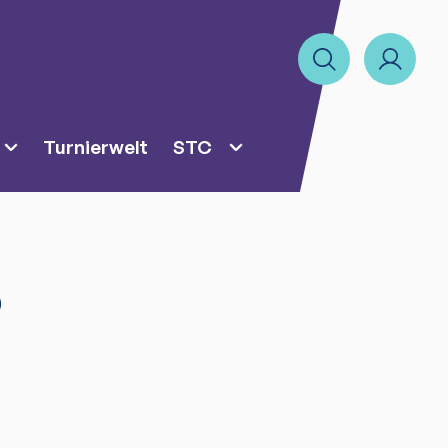
Turnierwelt
STC
)