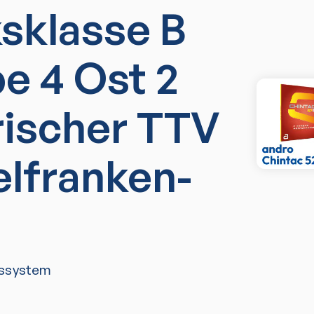
ksklasse B
e 4 Ost 2
rischer TTV
elfranken-
ssystem