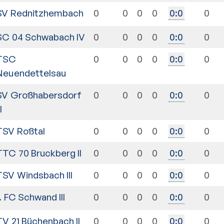
SV Rednitzhembach
0
0
0
0
0
0
:
0
SC 04 Schwabach IV
0
0
0
0
0
0
:
0
TSC
0
0
0
0
0
0
:
0
Neuendettelsau
SV Großhabersdorf
0
0
0
0
0
0
:
0
II
TSV Roßtal
0
0
0
0
0
0
:
0
TTC 70 Bruckberg II
0
0
0
0
0
0
:
0
TSV Windsbach III
0
0
0
0
0
0
:
0
1. FC Schwand III
0
0
0
0
0
0
:
0
TV 21 Büchenbach II
0
0
0
0
0
0
:
0