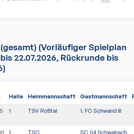
(gesamt)
(Vorläufiger Spielplan
bis 22.07.2026, Rückrunde bis
6)
t
Halle
Heimmannschaft
Gastmannschaft
5
1
TSV Roßtal
1. FC Schwand III
00
1
TSC
SC 04 Schwabach