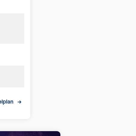
lplan