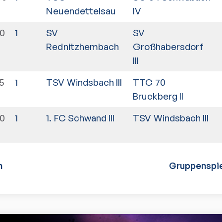
Neuendettelsau
IV
30
1
SV
SV
Rednitzhembach
Großhabersdorf
III
5
1
TSV Windsbach III
TTC 70
Bruckberg II
30
1
1. FC Schwand III
TSV Windsbach III
n
Gruppenspie