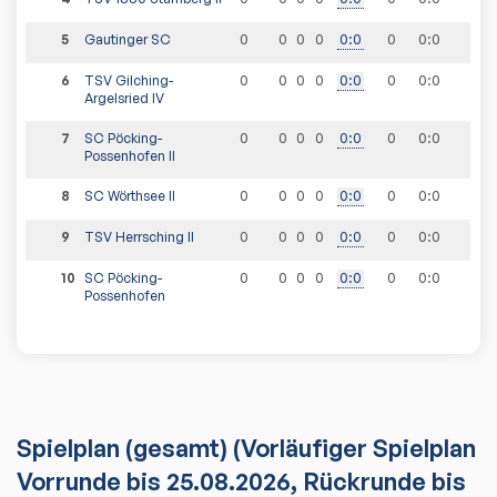
5
Gautinger SC
0
0
0
0
0
:
0
0
0
:
0
6
TSV Gilching-
0
0
0
0
0
:
0
0
0
:
0
Argelsried IV
7
SC Pöcking-
0
0
0
0
0
:
0
0
0
:
0
Possenhofen II
8
SC Wörthsee II
0
0
0
0
0
:
0
0
0
:
0
9
TSV Herrsching II
0
0
0
0
0
:
0
0
0
:
0
10
SC Pöcking-
0
0
0
0
0
:
0
0
0
:
0
Possenhofen
Spielplan
(gesamt)
(Vorläufiger Spielplan
Vorrunde bis 25.08.2026, Rückrunde bis