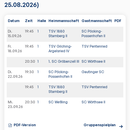
25.08.2026)
Datum
Zeit
Halle
Heimmannschaft
Gastmannschaft
PDF
Spi
Di.
19:45
1
TSV 1880
SC Pöcking-
15.09.26
Starnberg II
Possenhofen II
Fr.
19:45
1
TSV Gilching-
TSV Pentenried
18.09.26
Argelsried IV
20:30
1
1. SC Gröbenzell III
SC Wörthsee II
Di.
19:30
1
SC Pöcking-
Gautinger SC
22.09.26
Possenhofen II
19:45
1
TSV 1880
TSV Pentenried
Starnberg II
Mi.
20:30
1
SC Weßling
SC Wörthsee II
23.09.26
PDF-Version
Gruppenspielplan