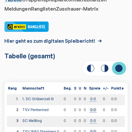
Meldungen
Ranglisten
Zuschauer-Matrix
Hier geht es zum digitalen Spielbericht!
Tabelle
(gesamt)
Rang
Mannschaft
Beg.
S
U
N
Spiele
+/-
Punkte
1
1. SC Gröbenzell III
0
0
0
0
0
:
0
0
0
:
0
2
TSV Pentenried
0
0
0
0
0
:
0
0
0
:
0
3
SC Weßling
0
0
0
0
0
:
0
0
0
:
0
4
TSV 1880 Starnberg II
0
0
0
0
0
:
0
0
0
:
0