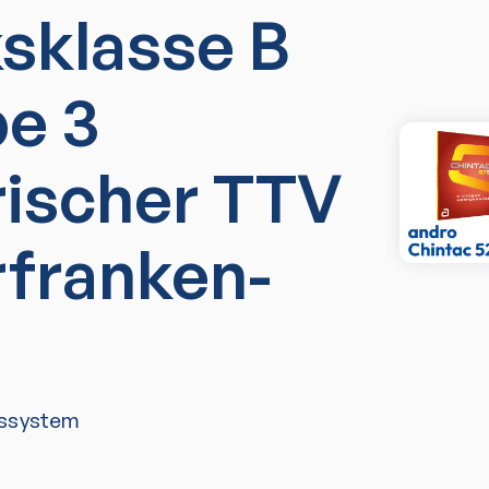
ksklasse B
e 3
rischer TTV
rfranken-
ssystem