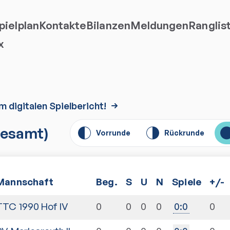
ielplan
Kontakte
Bilanzen
Meldungen
Ranglis
x
m digitalen Spielbericht!
esamt)
Vorrunde
Rückrunde
Mannschaft
Beg.
S
U
N
Spiele
+/-
TTC 1990 Hof IV
0
0
0
0
0
0
:
0