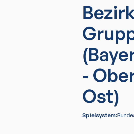
Bezir
Grupp
(Baye
- Obe
Ost)
Spielsystem:
Bunde