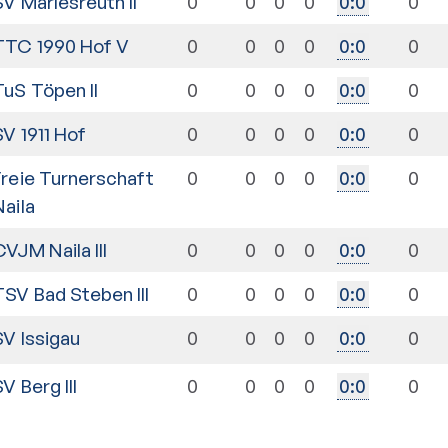
SV Marlesreuth II
0
0
0
0
0
0
:
0
TTC 1990 Hof V
0
0
0
0
0
0
:
0
TuS Töpen II
0
0
0
0
0
0
:
0
SV 1911 Hof
0
0
0
0
0
0
:
0
Freie Turnerschaft
0
0
0
0
0
0
:
0
Naila
CVJM Naila III
0
0
0
0
0
0
:
0
TSV Bad Steben III
0
0
0
0
0
0
:
0
SV Issigau
0
0
0
0
0
0
:
0
SV Berg III
0
0
0
0
0
0
:
0