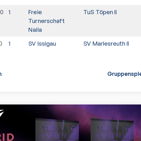
00
1
Freie
TuS Töpen II
Turnerschaft
Naila
0
1
SV Issigau
SV Marlesreuth II
n
Gruppenspie