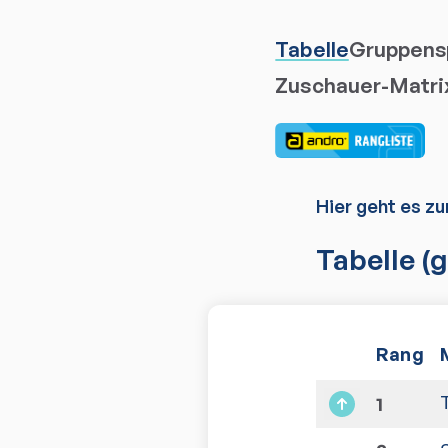
Tabelle
Gruppensp
Zuschauer-Matri
Hier geht es zu
Tabelle
(g
Rang
1