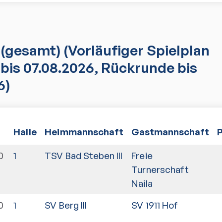
(gesamt)
(Vorläufiger Spielplan
bis 07.08.2026, Rückrunde bis
6)
Halle
Heimmannschaft
Gastmannschaft
0
1
TSV Bad Steben III
Freie
Turnerschaft
Naila
0
1
SV Berg III
SV 1911 Hof