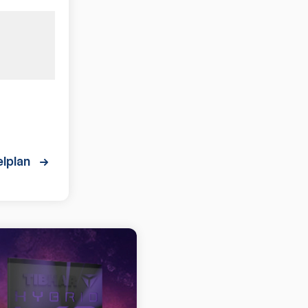
lplan