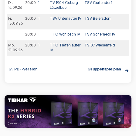
Di.
20:00
1
TV 1904 Coburg-
TSV Cortendorf
15.09.26
Lützelbuch II
Fr.
20:00
1
TSV Unterlauter IV
TSV Beiersdorf
18.09.26
20:00
1
TTC Wohlbach IV
TSV Scherneck IV
Mo.
20:00
1
TTC Tiefenlauter
TV 07 Wiesenfeld
21.09.26
IV
PDF-Version
Gruppenspielplan