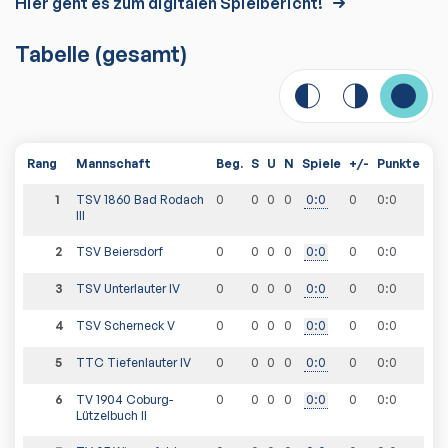
Hier geht es zum digitalen Spielbericht!
Tabelle
(gesamt)
Rang
Mannschaft
Beg.
S
U
N
Spiele
+/-
Punkte
1
TSV 1860 Bad Rodach
0
0
0
0
0
:
0
0
0
:
0
III
2
TSV Beiersdorf
0
0
0
0
0
:
0
0
0
:
0
3
TSV Unterlauter IV
0
0
0
0
0
:
0
0
0
:
0
4
TSV Scherneck V
0
0
0
0
0
:
0
0
0
:
0
5
TTC Tiefenlauter IV
0
0
0
0
0
:
0
0
0
:
0
6
TV 1904 Coburg-
0
0
0
0
0
:
0
0
0
:
0
Lützelbuch II