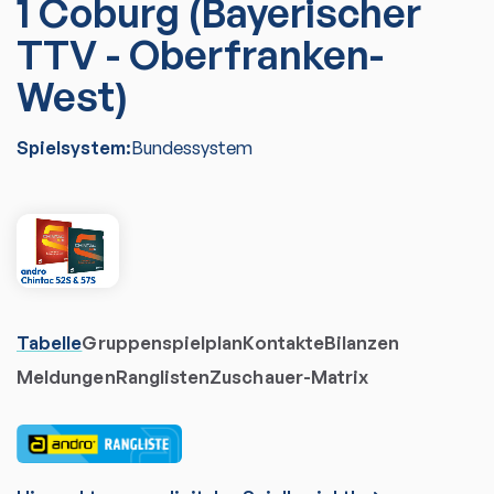
1 Coburg (Bayerischer
TTV - Oberfranken-
West)
Spielsystem:
Bundessystem
Tabelle
Gruppenspielplan
Kontakte
Bilanzen
Meldungen
Ranglisten
Zuschauer-Matrix