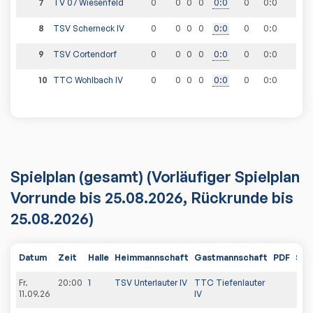
7
TV 07 Wiesenfeld
0
0
0
0
0
:
0
0
0
:
0
8
TSV Scherneck IV
0
0
0
0
0
:
0
0
0
:
0
9
TSV Cortendorf
0
0
0
0
0
:
0
0
0
:
0
10
TTC Wohlbach IV
0
0
0
0
0
:
0
0
0
:
0
Spielplan
(gesamt)
(Vorläufiger Spielplan
Vorrunde bis 25.08.2026, Rückrunde bis
25.08.2026)
Datum
Zeit
Halle
Heimmannschaft
Gastmannschaft
PDF
Spi
Fr.
20:00
1
TSV Unterlauter IV
TTC Tiefenlauter
11.09.26
IV