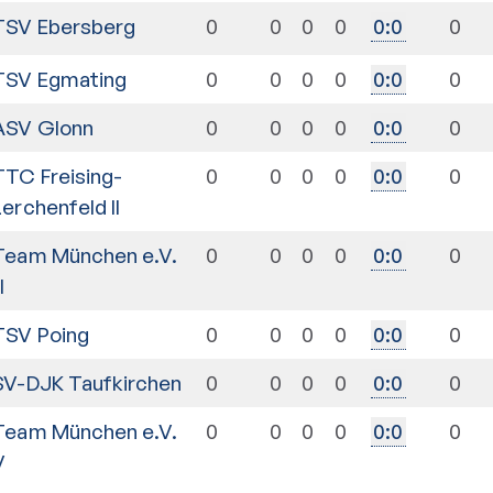
TSV Ebersberg
0
0
0
0
0
0
:
0
TSV Egmating
0
0
0
0
0
0
:
0
ASV Glonn
0
0
0
0
0
0
:
0
TTC Freising-
0
0
0
0
0
0
:
0
Lerchenfeld II
Team München e.V.
0
0
0
0
0
0
:
0
II
TSV Poing
0
0
0
0
0
0
:
0
SV-DJK Taufkirchen
0
0
0
0
0
0
:
0
Team München e.V.
0
0
0
0
0
0
:
0
V