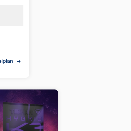
lplan