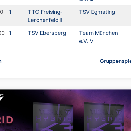
30
1
TTC Freising-
TSV Egmating
Lerchenfeld II
00
1
TSV Ebersberg
Team München
e.V. V
n
Gruppenspie