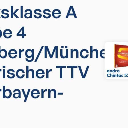
ksklasse A
e 4
sberg/München
rischer TTV
rbayern-
)