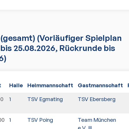
(gesamt)
(Vorläufiger Spielplan
bis 25.08.2026, Rückrunde bis
6)
t
Halle
Heimmannschaft
Gastmannschaft
30
1
TSV Egmating
TSV Ebersberg
00
1
TSV Poing
Team München
e.V. III