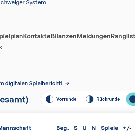
schweiger System
ielplan
Kontakte
Bilanzen
Meldungen
Ranglis
x
m digitalen Spielbericht!
esamt)
Vorrunde
Rückrunde
Mannschaft
Beg.
S
U
N
Spiele
+/-