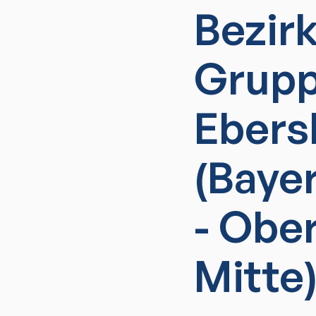
Bezir
Grupp
Eber
(Baye
- Obe
Mitte