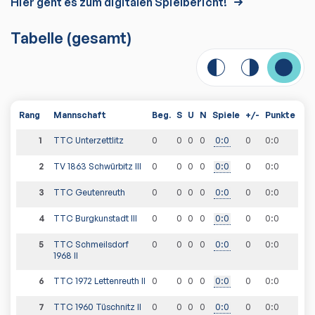
Hier geht es zum digitalen Spielbericht!
Tabelle
(gesamt)
Rang
Mannschaft
Beg.
S
U
N
Spiele
+/-
Punkte
1
TTC Unterzettlitz
0
0
0
0
0
:
0
0
0
:
0
2
TV 1863 Schwürbitz III
0
0
0
0
0
:
0
0
0
:
0
3
TTC Geutenreuth
0
0
0
0
0
:
0
0
0
:
0
4
TTC Burgkunstadt III
0
0
0
0
0
:
0
0
0
:
0
5
TTC Schmeilsdorf
0
0
0
0
0
:
0
0
0
:
0
1968 II
6
TTC 1972 Lettenreuth II
0
0
0
0
0
:
0
0
0
:
0
7
TTC 1960 Tüschnitz II
0
0
0
0
0
:
0
0
0
:
0