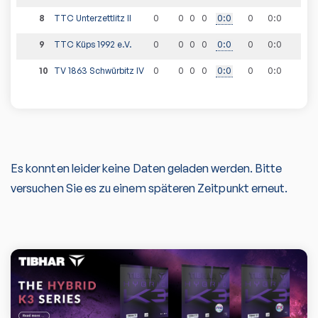
8
TTC Unterzettlitz II
0
0
0
0
0
:
0
0
0
:
0
9
TTC Küps 1992 e.V.
0
0
0
0
0
:
0
0
0
:
0
10
TV 1863 Schwürbitz IV
0
0
0
0
0
:
0
0
0
:
0
Es konnten leider keine Daten geladen werden. Bitte
versuchen Sie es zu einem späteren Zeitpunkt erneut.