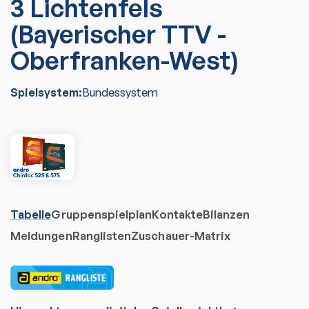
3 Lichtenfels
(Bayerischer TTV -
Oberfranken-West)
Spielsystem:
Bundessystem
Tabelle
Gruppenspielplan
Kontakte
Bilanzen
Meldungen
Ranglisten
Zuschauer-Matrix