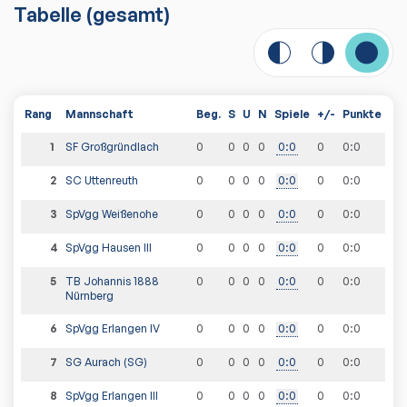
Tabelle
(gesamt)
Rang
Mannschaft
Beg.
S
U
N
Spiele
+/-
Punkte
1
SF Großgründlach
0
0
0
0
0
:
0
0
0
:
0
2
SC Uttenreuth
0
0
0
0
0
:
0
0
0
:
0
3
SpVgg Weißenohe
0
0
0
0
0
:
0
0
0
:
0
4
SpVgg Hausen III
0
0
0
0
0
:
0
0
0
:
0
5
TB Johannis 1888
0
0
0
0
0
:
0
0
0
:
0
Nürnberg
6
SpVgg Erlangen IV
0
0
0
0
0
:
0
0
0
:
0
7
SG Aurach (SG)
0
0
0
0
0
:
0
0
0
:
0
8
SpVgg Erlangen III
0
0
0
0
0
:
0
0
0
:
0