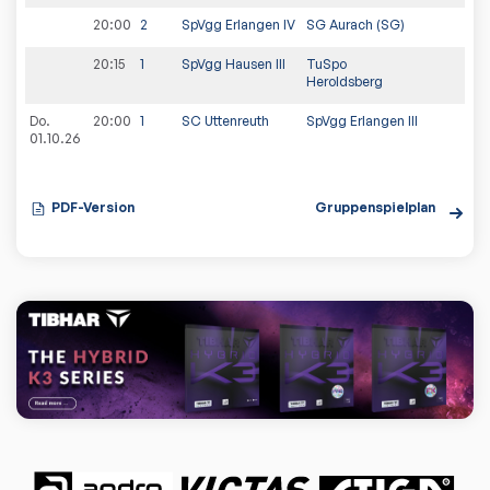
20:00
2
SpVgg Erlangen IV
SG Aurach (SG)
20:15
1
SpVgg Hausen III
TuSpo
Heroldsberg
Do.
20:00
1
SC Uttenreuth
SpVgg Erlangen III
01.10.26
PDF-Version
Gruppenspielplan