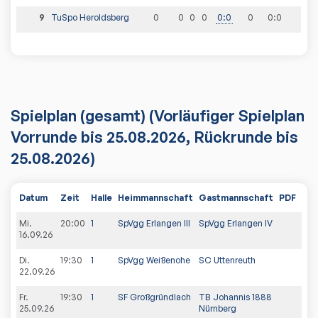
9
TuSpo Heroldsberg
0
0
0
0
0
:
0
0
0
:
0
Spielplan
(gesamt)
(Vorläufiger Spielplan
Vorrunde bis 25.08.2026, Rückrunde bis
25.08.2026)
Datum
Zeit
Halle
Heimmannschaft
Gastmannschaft
PDF
Spi
Mi.
20:00
1
SpVgg Erlangen III
SpVgg Erlangen IV
16.09.26
Di.
19:30
1
SpVgg Weißenohe
SC Uttenreuth
22.09.26
Fr.
19:30
1
SF Großgründlach
TB Johannis 1888
25.09.26
Nürnberg