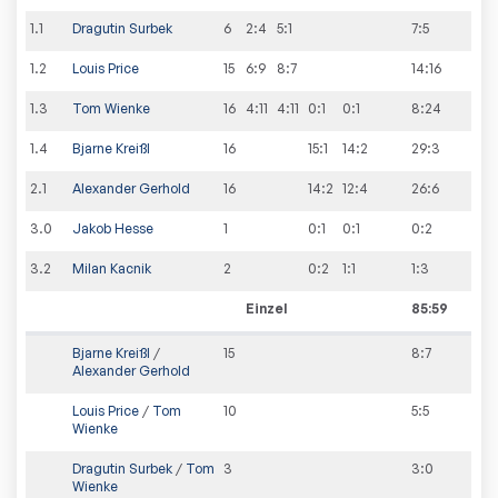
1
.
1
Dragutin Surbek
6
2:4
5:1
7
:
5
1
.
2
Louis Price
15
6:9
8:7
14
:
16
1
.
3
Tom Wienke
16
4:11
4:11
0:1
0:1
8
:
24
1
.
4
Bjarne Kreißl
16
15:1
14:2
29
:
3
2
.
1
Alexander Gerhold
16
14:2
12:4
26
:
6
3
.
0
Jakob Hesse
1
0:1
0:1
0
:
2
3
.
2
Milan Kacnik
2
0:2
1:1
1
:
3
Einzel
85:59
Bjarne Kreißl
/
15
8
:
7
Alexander Gerhold
Louis Price
/
Tom
10
5
:
5
Wienke
Dragutin Surbek
/
Tom
3
3
:
0
Wienke