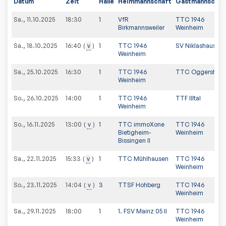
Datum
Zeit
Halle
Heimmannschaft
Gastmannschaf
Sa., 11.10.2025
18:30
1
VfR
TTC 1946
Birkmannsweiler
Weinheim
Sa., 18.10.2025
v
1
TTC 1946
SV Niklashausen
16:40
Weinheim
Sa., 25.10.2025
16:30
1
TTC 1946
TTC Oggershei
Weinheim
So., 26.10.2025
14:00
1
TTC 1946
TTF Illtal
Weinheim
So., 16.11.2025
v
1
TTC immoXone
TTC 1946
13:00
Bietigheim-
Weinheim
Bissingen II
Sa., 22.11.2025
v
1
TTC Mühlhausen
TTC 1946
15:33
Weinheim
So., 23.11.2025
v
3
TTSF Hohberg
TTC 1946
14:04
Weinheim
Sa., 29.11.2025
18:00
1
1. FSV Mainz 05 II
TTC 1946
Weinheim