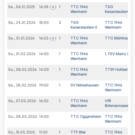
Sa., 06.12.2025
v
1
TTC 1946
TSG
16:38
Weinheim
Kaiserslautern II
Sa., 24.01.2026
18:00
2
TSG
TTC 1946
Kaiserslautern II
Weinheim
Sa., 31.01.2026
v
1
TTC 1946
TTC Mühlhausen
16:33
Weinheim
So., 01.02.2026
14:00
1
TTC 1946
1. FSV Mainz 05 II
Weinheim
So., 08.02.2026
14:00
1
TTC 1946
TTSF Hohberg
Weinheim
Sa., 28.02.2026
19:00
1
SV Niklashausen
TTC 1946
Weinheim
Sa., 07.03.2026
16:30
1
TTC 1946
VfR
Weinheim
Birkmannsweiler
So., 08.03.2026
14:00
TTC Oggersheim
TTC 1946
Weinheim
So., 15.03.2026
11:30
1
TTF Illtal
TTC 1946