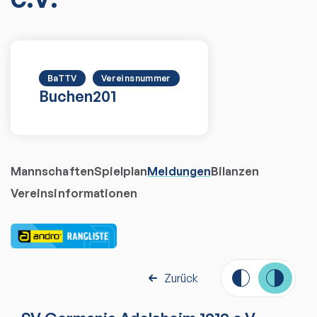
BaTTV
Vereinsnummer
Buchen
201
Mannschaften
Spielplan
Meldungen
Bilanzen
Vereinsinformationen
Zurück