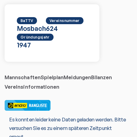
BaTTV
Vereinsnummer
Mosbach
624
Gründungsjahr
1947
Mannschaften
Spielplan
Meldungen
Bilanzen
Vereinsinformationen
Es konnten leider keine Daten geladen werden. Bitte
versuchen Sie es zu einem späteren Zeitpunkt
erneut.