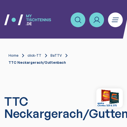
Home
click-TT
BaTTV
TTC Neckargerach/Guttenbach
TTC
Neckargerach/Gutte