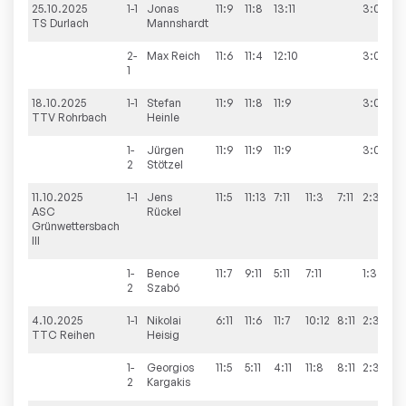
25.10.2025
1-1
Jonas
11:9
11:8
13:11
3:0
TS Durlach
Mannshardt
2-
Max
Reich
11:6
11:4
12:10
3:0
1
18.10.2025
1-1
Stefan
11:9
11:8
11:9
3:0
TTV Rohrbach
Heinle
1-
Jürgen
11:9
11:9
11:9
3:0
2
Stötzel
11.10.2025
1-1
Jens
11:5
11:13
7:11
11:3
7:11
2:3
ASC
Rückel
Grünwettersbach
III
1-
Bence
11:7
9:11
5:11
7:11
1:3
2
Szabó
4.10.2025
1-1
Nikolai
6:11
11:6
11:7
10:12
8:11
2:3
TTC Reihen
Heisig
1-
Georgios
11:5
5:11
4:11
11:8
8:11
2:3
2
Kargakis