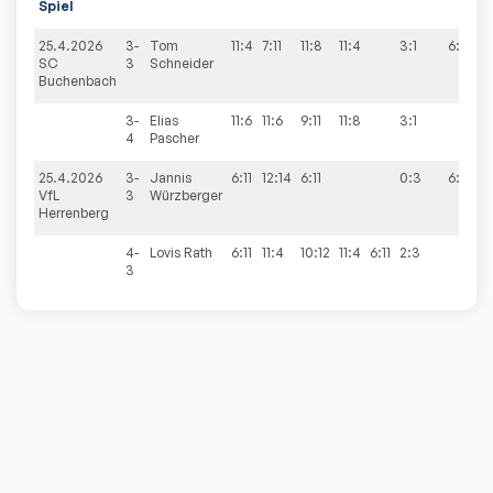
Spiel
25.4.2026
3-
Tom
11:4
7:11
11:8
11:4
3:1
6:3
SC
3
Schneider
Buchenbach
3-
Elias
11:6
11:6
9:11
11:8
3:1
4
Pascher
25.4.2026
3-
Jannis
6:11
12:14
6:11
0:3
6:4
VfL
3
Würzberger
Herrenberg
4-
Lovis
Rath
6:11
11:4
10:12
11:4
6:11
2:3
3