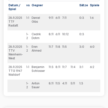
Datum /
vs
Gegner
Sätze
Spiele
Spiel
28.9.2025
1-1
Daniel
9:11
6:11
7:11
0:3
1:6
TTF
Gibs
Rastatt
1-
Cedrik
8:11
6:11
10:12
0:3
2
Dohm
28.9.2025
1-
Eren
11:7
11:8
11:5
3:0
6:0
TTV
2
Ahmed
Weinheim-
West
28.9.2025
1-1
Benjamin
11:3
8:11
11:7
11:4
3:1
6:2
TTG 1947
Schlosser
Walldorf
1-
Anton
8:11
11:5
4:11
5:11
1:3
2
Sauer