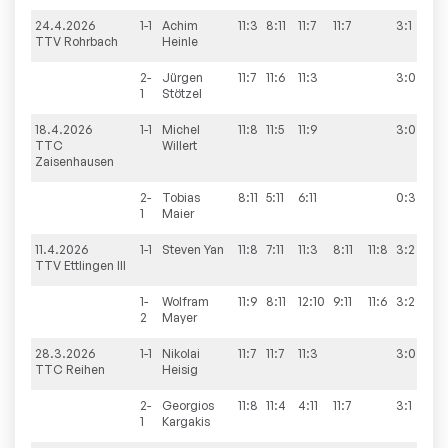
24.4.2026
1-1
Achim
11:3
8:11
11:7
11:7
3:1
8
TTV Rohrbach
Heinle
2-
Jürgen
11:7
11:6
11:3
3:0
1
Stötzel
18.4.2026
1-1
Michel
11:8
11:5
11:9
3:0
8
TTC
Willert
Zaisenhausen
2-
Tobias
8:11
5:11
6:11
0:3
1
Maier
11.4.2026
1-1
Steven
Yan
11:8
7:11
11:3
8:11
11:8
3:2
4
TTV Ettlingen III
1-
Wolfram
11:9
8:11
12:10
9:11
11:6
3:2
2
Mayer
28.3.2026
1-1
Nikolai
11:7
11:7
11:3
3:0
6
TTC Reihen
Heisig
2-
Georgios
11:8
11:4
4:11
11:7
3:1
1
Kargakis