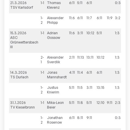
21.3.2026
1-1
Thomas
6:11
5:11
6:11
0:3
4
TSV Karlsdorf
Klevenz
1-
Alexander
11:6
6:11
11:7
6:11
11:9
3:2
2
Philipp
15.3.2026
1-1
Adrian
11:6
3:11
10:12
5:11
1:3
3
ASC
Gossow
Grünwettersbach
III
2-
Alexander
2:11
11:13
13:11
10:12
1:3
1
Sverdlik
14.3.2026
1-1
Jonas
4:11
11:4
6:11
6:11
1:3
5
TS Durlach
Mannshardt
1-
Justus
5:11
11:5
3:11
13:15
1:3
2
Knierim
31.1.2026
1-1
Mika-Leon
5:11
11:8
5:11
12:10
9:11
2:3
2
TV Kieselbronn
Beier
1-
Jonathan
6:11
8:11
9:11
0:3
2
Rosenow