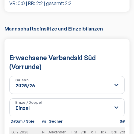
VR:
0
:
0
| RR:
2
:
2
| gesamt:
2
:
2
Mannschaftseinsätze und Einzelbilanzen
Erwachsene Verbandskl Süd
(Vorrunde)
Saison
Einzel/Doppel
Datum / Spiel
vs
Gegner
Sätze
13.12.2025
1-1
Alexander
11:8
7:11
7:11
11:7
3:11
2:3