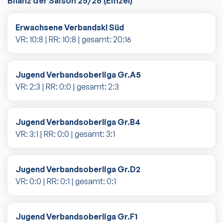
Bilanz der Saison
25/26
(
Einzel
)
Erwachsene Verbandskl Süd
VR:
10
:
8
| RR:
10
:
8
| gesamt:
20
:
16
Jugend Verbandsoberliga Gr.A5
VR:
2
:
3
| RR:
0
:
0
| gesamt:
2
:
3
Jugend Verbandsoberliga Gr.B4
VR:
3
:
1
| RR:
0
:
0
| gesamt:
3
:
1
Jugend Verbandsoberliga Gr.D2
VR:
0
:
0
| RR:
0
:
1
| gesamt:
0
:
1
Jugend Verbandsoberliga Gr.F1