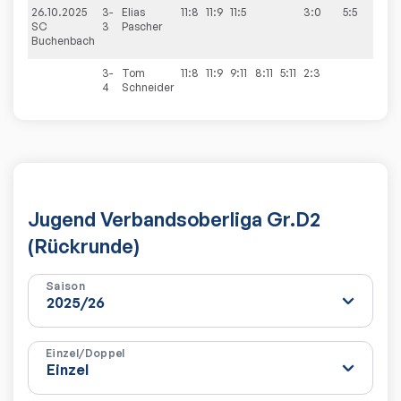
26.10.2025
3-
Elias
11:8
11:9
11:5
3:0
5:5
SC
3
Pascher
Buchenbach
3-
Tom
11:8
11:9
9:11
8:11
5:11
2:3
4
Schneider
Jugend Verbandsoberliga Gr.D2
(Rückrunde)
Saison
Einzel/Doppel