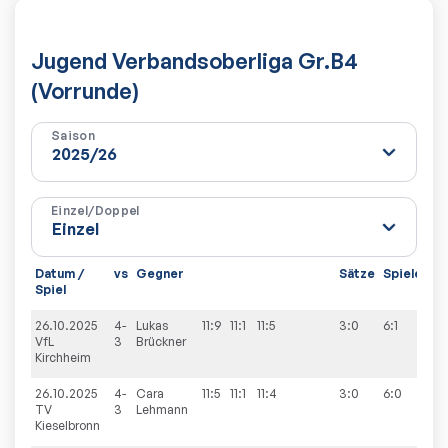
Jugend Verbandsoberliga Gr.B4
(Vorrunde)
Saison
Einzel/Doppel
Datum /
vs
Gegner
Sätze
Spiele
Spiel
26.10.2025
4-
Lukas
11:9
11:1
11:5
3:0
6:1
VfL
3
Brückner
Kirchheim
26.10.2025
4-
Cara
11:5
11:1
11:4
3:0
6:0
TV
3
Lehmann
Kieselbronn