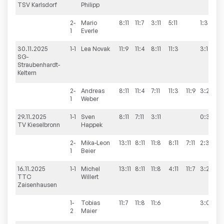
TSV Karlsdorf
Philipp
2-
Mario
8:11
11:7
3:11
5:11
1:3
1
Everle
30.11.2025
1-1
Lea
Novak
11:9
11:4
8:11
11:3
3:1
SG-
Straubenhardt-
Keltern
2-
Andreas
8:11
11:4
7:11
11:3
11:9
3:2
1
Weber
29.11.2025
1-1
Sven
8:11
7:11
3:11
0:3
TV Kieselbronn
Happek
2-
Mika-Leon
13:11
8:11
11:8
8:11
7:11
2:3
1
Beier
16.11.2025
1-1
Michel
13:11
8:11
11:8
4:11
11:7
3:2
TTC
Willert
Zaisenhausen
1-
Tobias
11:7
11:8
11:6
3:0
2
Maier