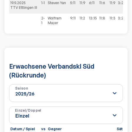
19.9.2025
1-1
Steven
Yan
5:11
11:9
6:11
11:6
11:9
3:2
TTV Ettlingen III
2-
Wolfram
9:11
11:2
13:15
11:8
11:3
3:2
1
Mayer
Erwachsene Verbandskl Süd
(Rückrunde)
Saison
Einzel/Doppel
Datum / Spiel
vs
Gegner
Sätze
S