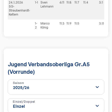
24.1.2026
1-1
Sven
6:11
11:8
11:7
11:4
3:1
8
SG-
Lehmann
Straubenhardt-
Keltern
1-
Marco
11:3
11:9
11:5
3:0
2
König
Jugend Verbandsoberliga Gr.A5
(Vorrunde)
Saison
Einzel/Doppel