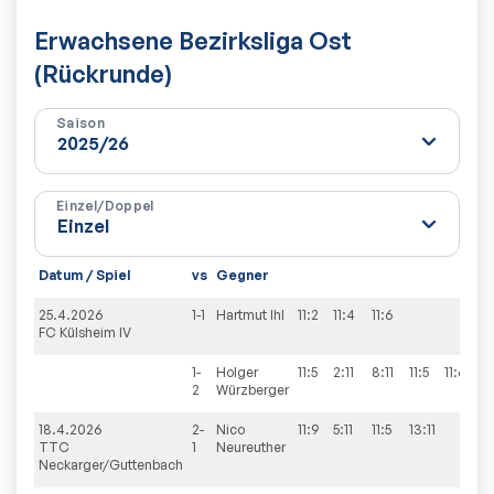
Erwachsene Bezirksliga Ost
(Rückrunde)
Saison
Einzel/Doppel
Datum / Spiel
vs
Gegner
S
25.4.2026
1-1
Hartmut
Ihl
11:2
11:4
11:6
3
FC Külsheim IV
1-
Holger
11:5
2:11
8:11
11:5
11:6
3
2
Würzberger
18.4.2026
2-
Nico
11:9
5:11
11:5
13:11
3
TTC
1
Neureuther
Neckarger/Guttenbach