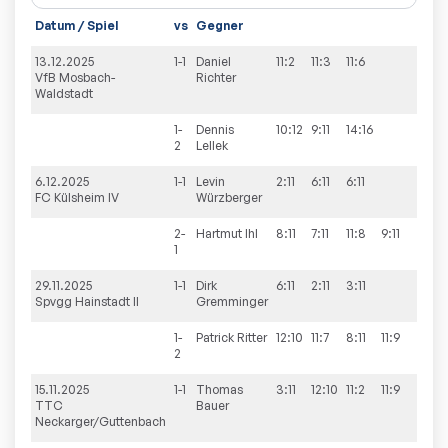
Datum / Spiel
vs
Gegner
13.12.2025
1-1
Daniel
11:2
11:3
11:6
3
VfB Mosbach-
Richter
Waldstadt
1-
Dennis
10:12
9:11
14:16
0
2
Lellek
6.12.2025
1-1
Levin
2:11
6:11
6:11
0
FC Külsheim IV
Würzberger
2-
Hartmut
Ihl
8:11
7:11
11:8
9:11
1
1
29.11.2025
1-1
Dirk
6:11
2:11
3:11
0
Spvgg Hainstadt II
Gremminger
1-
Patrick
Ritter
12:10
11:7
8:11
11:9
3
2
15.11.2025
1-1
Thomas
3:11
12:10
11:2
11:9
3
TTC
Bauer
Neckarger/Guttenbach