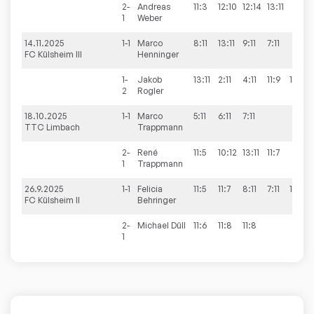
2-
Andreas
11:3
12:10
12:14
13:11
3
1
Weber
14.11.2025
1-1
Marco
8:11
13:11
9:11
7:11
1
FC Külsheim III
Henninger
1-
Jakob
13:11
2:11
4:11
11:9
11:9
3
2
Rogler
18.10.2025
1-1
Marco
5:11
6:11
7:11
0
TTC Limbach
Trappmann
2-
René
11:5
10:12
13:11
11:7
3
1
Trappmann
26.9.2025
1-1
Felicia
11:5
11:7
8:11
7:11
11:8
3
FC Külsheim II
Behringer
2-
Michael
Düll
11:6
11:8
11:8
3
1