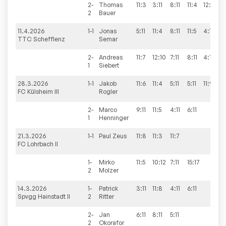
2-
Thomas
11:3
3:11
8:11
11:4
12:10
3
2
Bauer
11.4.2026
1-1
Jonas
5:11
11:4
8:11
11:5
4:11
2
TTC Schefflenz
Semar
2-
Andreas
11:7
12:10
7:11
8:11
4:11
2
1
Siebert
28.3.2026
1-1
Jakob
11:6
11:4
5:11
5:11
11:9
3
FC Külsheim III
Rogler
2-
Marco
9:11
11:5
4:11
6:11
1
1
Henninger
21.3.2026
1-1
Paul
Zeus
11:8
11:3
11:7
3
FC Lohrbach II
1-
Mirko
11:5
10:12
7:11
15:17
1
2
Molzer
14.3.2026
1-
Patrick
3:11
11:8
4:11
6:11
1
Spvgg Hainstadt II
2
Ritter
2-
Jan
6:11
8:11
5:11
0
2
Okorafor