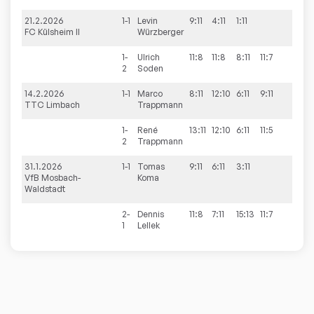
21.2.2026
1-1
Levin
9:11
4:11
1:11
0
FC Külsheim II
Würzberger
1-
Ulrich
11:8
11:8
8:11
11:7
3
2
Soden
14.2.2026
1-1
Marco
8:11
12:10
6:11
9:11
1
TTC Limbach
Trappmann
1-
René
13:11
12:10
6:11
11:5
3
2
Trappmann
31.1.2026
1-1
Tomas
9:11
6:11
3:11
0
VfB Mosbach-
Koma
Waldstadt
2-
Dennis
11:8
7:11
15:13
11:7
3
1
Lellek