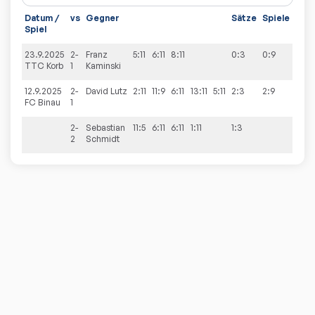
Datum /
vs
Gegner
Sätze
Spiele
Spiel
23.9.2025
2-
Franz
5:11
6:11
8:11
0:3
0:9
TTC Korb
1
Kaminski
12.9.2025
2-
David
Lutz
2:11
11:9
6:11
13:11
5:11
2:3
2:9
FC Binau
1
2-
Sebastian
11:5
6:11
6:11
1:11
1:3
2
Schmidt