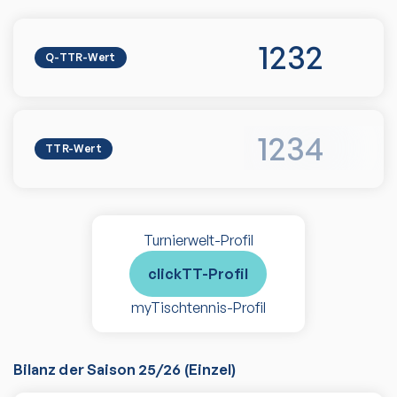
1232
Q-TTR-Wert
1234
TTR-Wert
Turnierwelt-Profil
clickTT-Profil
myTischtennis-Profil
Bilanz der Saison
25/26
(
Einzel
)