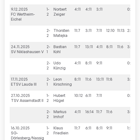
9.12.2025
1-
Norbert
4:11
4:11
3:11
0:3
FC Wertheim-
2
Zeiger
Eichel
2-
Thorsten
11:7
3:11
7:11
12:10
11:13
2:3
2
Matejka
24.11.2025
2-
Bastian
11:7
13:11
4:11
8:11
11:6
3:2
SV Niklashausen V
1
Kohl
2-
Udo
4:11
8:11
9:11
0:3
2
Künzig
17.11.2025
2-
Leon
8:11
11:6
13:11
11:8
3:1
ETSV Lauda III
1
Kirschning
27.10.2025
1-
Hubert
10:12
6:11
7:11
0:3
TSV Assamstadt II
2
Hügel
2-
Markus
4:11
16:14
11:7
11:6
3:1
2
Imhof
16.10.2025
1-
Klaus
11:7
6:11
8:11
9:11
1:3
SG-
2
Friedlein
Dörlesberg/Nassig