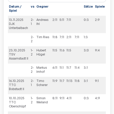
Datum /
vs
Gegner
Sätze
Spiele
Spiel
13.11.2025
2-
Andreas
2:11
5:11
7:11
0:3
2:9
DJK
1
Ihl
Unterbalbach
2-
Tim
Ries
11:8
7:11
2:11
7:11
1:3
2
23.10.2025
1-
Hubert
11:5
11:6
11:5
3:0
9:4
TSV
2
Hügel
Assamstadt II
2-
Markus
6:11
11:1
11:7
11:4
3:1
2
Imhof
16.10.2025
2-
Timo
11:9
11:7
11:13
11:8
3:1
9:1
TTC
1
Scherer
Bobstadt II
10.10.2025
1-
Simon
8:11
9:11
4:11
0:3
4:9
TTC
2
Weiland
Oberschüpf