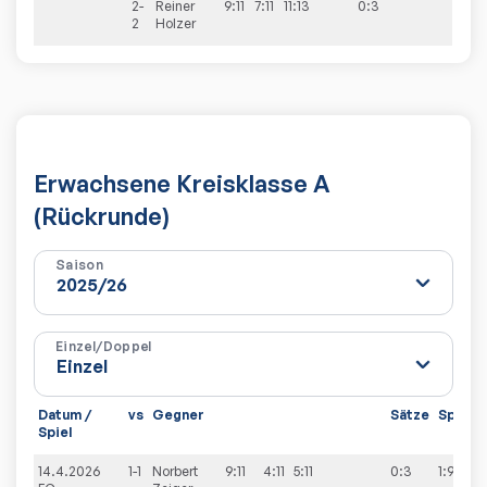
2-
Reiner
9:11
7:11
11:13
0:3
2
Holzer
Erwachsene Kreisklasse A
(Rückrunde)
Saison
Einzel/Doppel
Datum /
vs
Gegner
Sätze
Spiele
Spiel
14.4.2026
1-1
Norbert
9:11
4:11
5:11
0:3
1:9