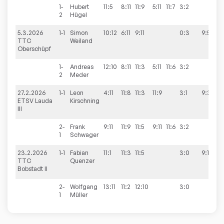
1-
Hubert
11:5
8:11
11:9
5:11
11:7
3:2
2
Hügel
5.3.2026
1-1
Simon
10:12
6:11
9:11
0:3
9:5
TTC
Weiland
Oberschüpf
1-
Andreas
12:10
8:11
11:3
5:11
11:6
3:2
2
Meder
27.2.2026
1-1
Leon
4:11
11:8
11:3
11:9
3:1
9:3
ETSV Lauda
Kirschning
III
2-
Frank
9:11
11:9
11:5
9:11
11:6
3:2
1
Schwager
23.2.2026
1-1
Fabian
11:1
11:3
11:5
3:0
9:1
TTC
Quenzer
Bobstadt II
2-
Wolfgang
13:11
11:2
12:10
3:0
1
Müller