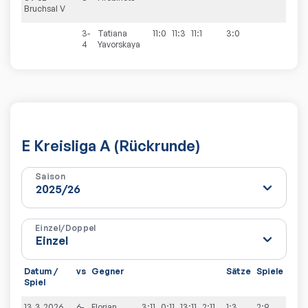
Bruchsal V
3-
Tatiana
11:0
11:3
11:1
3:0
4
Yavorskaya
E Kreisliga A (Rückrunde)
Saison
Einzel/Doppel
Datum /
vs
Gegner
Sätze
Spiele
Spiel
13.3.2026
6-
Florian
3:11
0:11
13:11
2:11
1:3
2:9