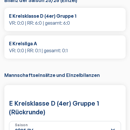
Bilanz der Saison
25/26
(
Einzel
)
E Kreisklasse D (4er) Gruppe 1
VR:
0
:
0
| RR:
6
:
0
| gesamt:
6
:
0
E Kreisliga A
VR:
0
:
0
| RR:
0
:
1
| gesamt:
0
:
1
Mannschaftseinsätze und Einzelbilanzen
E Kreisklasse D (4er) Gruppe 1
(Rückrunde)
Saison