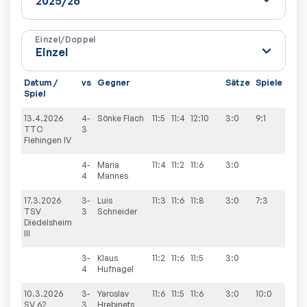
Einzel/Doppel
Datum /
vs
Gegner
Sätze
Spiele
Spiel
13.4.2026
4-
Sönke
Flach
11:5
11:4
12:10
3:0
9:1
TTC
3
Flehingen IV
4-
Maria
11:4
11:2
11:6
3:0
4
Mannes
17.3.2026
3-
Luis
11:3
11:6
11:8
3:0
7:3
TSV
3
Schneider
Diedelsheim
III
3-
Klaus
11:2
11:6
11:5
3:0
4
Hufnagel
10.3.2026
3-
Yaroslav
11:6
11:5
11:6
3:0
10:0
SV 62
3
Hrebinets