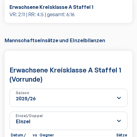
Erwachsene Kreisklasse A Staffel 1
VR:
2
:
11
| RR:
4
:
5
| gesamt:
6
:
16
Mannschaftseinsätze und Einzelbilanzen
Erwachsene Kreisklasse A Staffel 1
(Vorrunde)
Saison
Einzel/Doppel
Datum /
vs
Gegner
Sätze
Spi