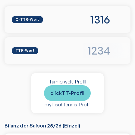
1316
Q-TTR-Wert
1234
TTR-Wert
Turnierwelt-Profil
clickTT-Profil
myTischtennis-Profil
Bilanz der Saison
25/26
(
Einzel
)