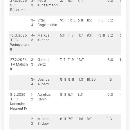
27.3.2026
3-
Petra
2:11
5:11
7:11
0:3
8:8
SG
3
Kunzelmann
Rüppurr III
3-
Vitali
9:11
17:15
6:11
11:6
11:5
3:2
4
Bogdaschin
13.3.2026
4-
Markus
5:11
11:7
11:7
9:11
13:11
3:2
2:9
TTC
3
Kühner
Weingarten
II
27.2.2026
3-
Gabriel
11:7
11:9
13:11
3:0
5:9
TV Malsch
3
Seitz
II
3-
Joshua
8:11
8:11
11:3
18:20
1:3
4
Aliberti
8.2.2026
1-
Aurelius
8:11
5:11
8:11
0:3
4:9
TTC
2
Sahin
Karlsruhe-
Neureut IV
2-
Michail
8:11
7:11
11:6
8:11
1:3
2
Slivkov