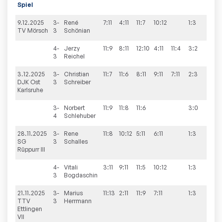
Spiel
9.12.2025
3-
René
7:11
4:11
11:7
10:12
1:3
6:9
TV Mörsch
3
Schönian
4-
Jerzy
11:9
8:11
12:10
4:11
11:4
3:2
3
Reichel
3.12.2025
3-
Christian
11:7
11:6
8:11
9:11
7:11
2:3
6:9
DJK Ost
3
Schreiber
Karlsruhe
3-
Norbert
11:9
11:8
11:6
3:0
4
Schlehuber
28.11.2025
3-
Rene
11:8
10:12
5:11
6:11
1:3
4:9
SG
3
Schalles
Rüppurr III
4-
Vitali
3:11
9:11
11:5
10:12
1:3
3
Bogdaschin
21.11.2025
3-
Marius
11:13
2:11
11:9
7:11
1:3
4:9
TTV
3
Herrmann
Ettlingen
VII