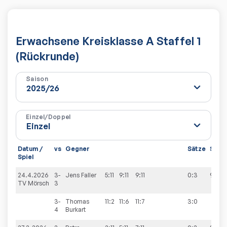
Erwachsene Kreisklasse A Staffel 1
(Rückrunde)
Saison
Einzel/Doppel
Datum /
vs
Gegner
Sätze
Spiel
Spiel
24.4.2026
3-
Jens
Faller
5:11
9:11
9:11
0:3
9:5
TV Mörsch
3
3-
Thomas
11:2
11:6
11:7
3:0
4
Burkart