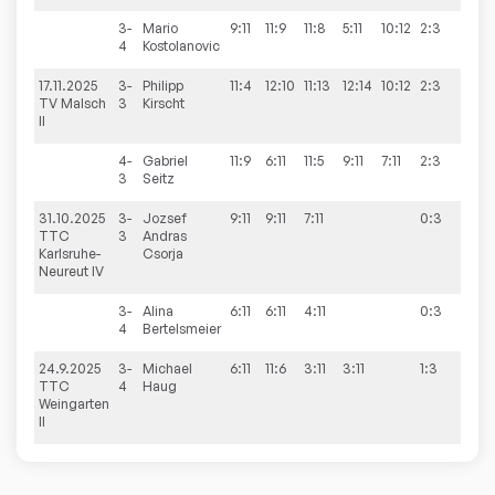
3-
Mario
9:11
11:9
11:8
5:11
10:12
2:3
4
Kostolanovic
17.11.2025
3-
Philipp
11:4
12:10
11:13
12:14
10:12
2:3
3:9
TV Malsch
3
Kirscht
II
4-
Gabriel
11:9
6:11
11:5
9:11
7:11
2:3
3
Seitz
31.10.2025
3-
Jozsef
9:11
9:11
7:11
0:3
4:9
TTC
3
Andras
Karlsruhe-
Csorja
Neureut IV
3-
Alina
6:11
6:11
4:11
0:3
4
Bertelsmeier
24.9.2025
3-
Michael
6:11
11:6
3:11
3:11
1:3
1:9
TTC
4
Haug
Weingarten
II