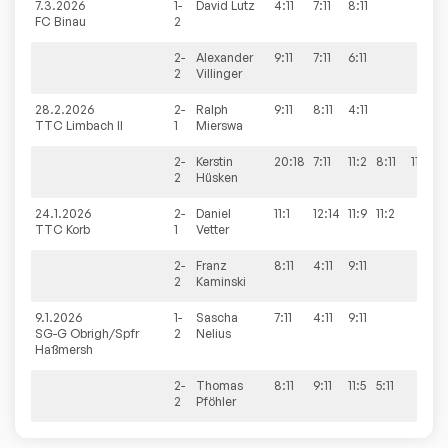
7.3.2026
1-
David
Lutz
4:11
7:11
8:11
0
FC Binau
2
2-
Alexander
9:11
7:11
6:11
0
2
Villinger
28.2.2026
2-
Ralph
9:11
8:11
4:11
0
TTC Limbach II
1
Mierswa
2-
Kerstin
20:18
7:11
11:2
8:11
11:4
3
2
Hüsken
24.1.2026
2-
Daniel
11:1
12:14
11:9
11:2
3
TTC Korb
1
Vetter
2-
Franz
8:11
4:11
9:11
0
2
Kaminski
9.1.2026
1-
Sascha
7:11
4:11
9:11
0
SG-G Obrigh/Spfr
2
Nelius
Haßmersh
2-
Thomas
8:11
9:11
11:5
5:11
1
2
Pföhler