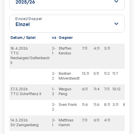
Einzel/Doppel
Datum / Spiel
vs
Gegner
S
18.4.2026
2-
Steffen
7:11
4:11
3:11
0
TTC
1
Karolus
Neckarger/Guttenbach
II
2-
Bastian
13:11
5:11
11:2
11:7
3
2
Milverstaedt
27.3.2026
1-
Weiguo
6:11
11:4
7:11
10:12
1
TTC Schefflenz II
2
Peng
2-
Sven
Frank
11:6
11:6
8:11
3:11
8:11
2
2
14.3.2026
2-
Matthias
7:11
6:11
4:11
0
SV Zwingenberg
1
Hamm