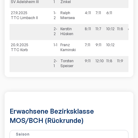
SV Adelsheim III
1
Zinkel
27.9.2025
1-
Ralph
4:11
7:11
6:11
TTC Limbach II
2
Mierswa
2-
Kerstin
8:11
11:7
10:12
11:8
6:11
2
Hüsken
20.9.2025
1-1
Franz
7:11
9:11
10:12
TTC Korb
Kaminski
2-
Torsten
9:11
12:10
11:8
11:9
1
Speiser
Erwachsene Bezirksklasse
MOS/BCH (Rückrunde)
Saison