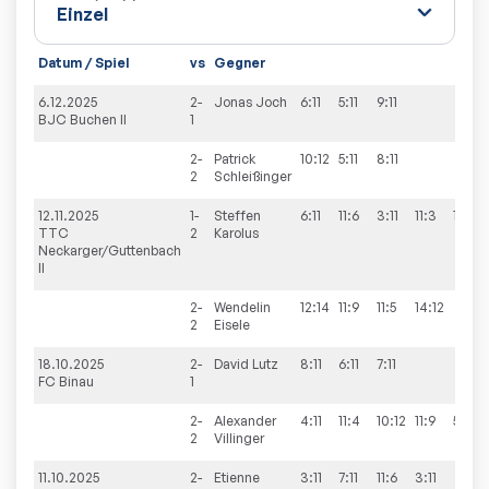
Datum / Spiel
vs
Gegner
6.12.2025
2-
Jonas
Joch
6:11
5:11
9:11
BJC Buchen II
1
2-
Patrick
10:12
5:11
8:11
2
Schleißinger
12.11.2025
1-
Steffen
6:11
11:6
3:11
11:3
11:8
TTC
2
Karolus
Neckarger/Guttenbach
II
2-
Wendelin
12:14
11:9
11:5
14:12
2
Eisele
18.10.2025
2-
David
Lutz
8:11
6:11
7:11
FC Binau
1
2-
Alexander
4:11
11:4
10:12
11:9
5:11
2
Villinger
11.10.2025
2-
Etienne
3:11
7:11
11:6
3:11