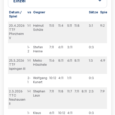
Datum /
vs
Gegner
Sätze
Spiele
Spiel
20.4.2026
1-1
Helmut
11:5
11:4
5:11
11:8
3:1
9:2
TTF
Schüle
Pforzheim
V
1-
Stefan
7:11
6:11
3:11
0:3
2
Henne
25.3.2026
1-1
Meiko
11:6
8:11
6:11
8:11
1:3
4:9
TTF
Höschele
Ispringen III
2-
Wolfgang
10:12
4:11
1:11
0:3
1
Kunert
2.3.2026
1-1
Stephan
7:11
11:8
11:7
7:11
8:11
2:3
7:9
TTC
Laux
Neuhausen
II
1-
Klaus
6:11
10:12
4:11
0:3