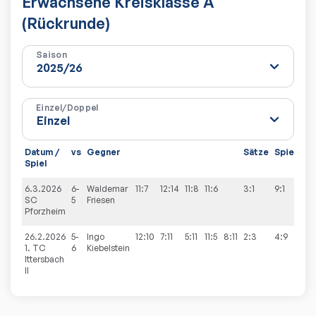
Erwachsene Kreisklasse A
(Rückrunde)
Saison
Einzel/Doppel
Datum /
vs
Gegner
Sätze
Spiele
Spiel
6.3.2026
6-
Waldemar
11:7
12:14
11:8
11:6
3:1
9:1
SC
5
Friesen
Pforzheim
26.2.2026
5-
Ingo
12:10
7:11
5:11
11:5
8:11
2:3
4:9
1. TC
6
Kiebelstein
Ittersbach
II