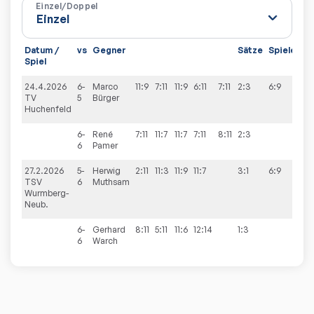
Einzel/Doppel
Datum /
vs
Gegner
Sätze
Spiele
Spiel
24.4.2026
6-
Marco
11:9
7:11
11:9
6:11
7:11
2:3
6:9
TV
5
Bürger
Huchenfeld
6-
René
7:11
11:7
11:7
7:11
8:11
2:3
6
Pamer
27.2.2026
5-
Herwig
2:11
11:3
11:9
11:7
3:1
6:9
TSV
6
Muthsam
Wurmberg-
Neub.
6-
Gerhard
8:11
5:11
11:6
12:14
1:3
6
Warch