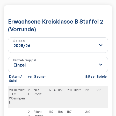
Erwachsene Kreisklasse B Staffel 2
(Vorrunde)
Saison
Einzel/Doppel
Datum /
vs
Gegner
Sätze
Spiele
Spiel
20.10.2025
2-
Nils
12:14
11:7
9:11
10:12
1:3
9:3
TTG
1
Roolf
Wössingen
III
2-
Eliana
11:7
11:6
11:7
3:0
2
Häfele