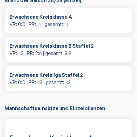
Bilanz der Saison
25/26
(
Einzel
)
Erwachsene Kreisklasse A
VR:
0
:
0
| RR:
1
:
1
| gesamt:
1
:
1
Erwachsene Kreisklasse B Staffel 2
VR:
1
:
3
| RR:
2
:
6
| gesamt:
3
:
9
Erwachsene Kreisliga Staffel 2
VR:
0
:
0
| RR:
1
:
3
| gesamt:
1
:
3
Mannschaftseinsätze und Einzelbilanzen