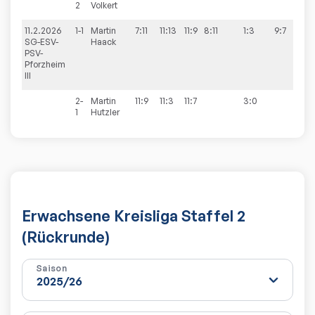
2
Volkert
11.2.2026
1-1
Martin
7:11
11:13
11:9
8:11
1:3
9:7
SG-ESV-
Haack
PSV-
Pforzheim
III
2-
Martin
11:9
11:3
11:7
3:0
1
Hutzler
Erwachsene Kreisliga Staffel 2
(Rückrunde)
Saison