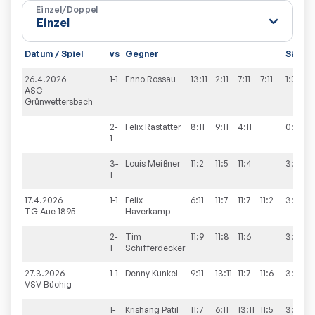
Einzel/Doppel
Datum / Spiel
vs
Gegner
Sätze
26.4.2026
1-1
Enno
Rossau
13:11
2:11
7:11
7:11
1:3
ASC
Grünwettersbach
2-
Felix
Rastatter
8:11
9:11
4:11
0:3
1
3-
Louis
Meißner
11:2
11:5
11:4
3:0
1
17.4.2026
1-1
Felix
6:11
11:7
11:7
11:2
3:1
TG Aue 1895
Haverkamp
2-
Tim
11:9
11:8
11:6
3:0
1
Schifferdecker
27.3.2026
1-1
Denny
Kunkel
9:11
13:11
11:7
11:6
3:1
VSV Büchig
1-
Krishang
Patil
11:7
6:11
13:11
11:5
3:1