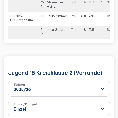
2-
Maximilian
5:11
11:8
11:7
11:6
3:1
1
Heinzl
16.1.2026
1-1
Louis
Zimmer
7:11
4:11
6:11
0:3
TTC Forchheim
1-
Luca
Grasso
11:4
11:8
11:5
3:0
2
Jugend 15 Kreisklasse 2 (Vorrunde)
Saison
Einzel/Doppel