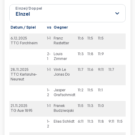
Einzel/Doppel
Datum / Spiel
vs
Gegner
Sät
6.12.2025
1-1
Franz
11:6
11:5
11:5
3:0
TTC Forchheim
Rastetter
2-
Louis
11:3
11:8
11:9
3:0
1
Zimmer
28.11.2025
1-1
Vinh Le
11:7
11:6
9:11
11:7
3:1
TTC Karlsruhe-
Jonas
Do
Neureut
1-
Jasper
11:2
11:5
11:1
3:0
2
Grafschmidt
21.11.2025
1-1
Franek
11:5
11:3
11:0
3:0
TG Aue 1895
Budziwojski
1-
Elias
Schlidt
6:11
11:3
11:8
9:11
11:5
3:2
2