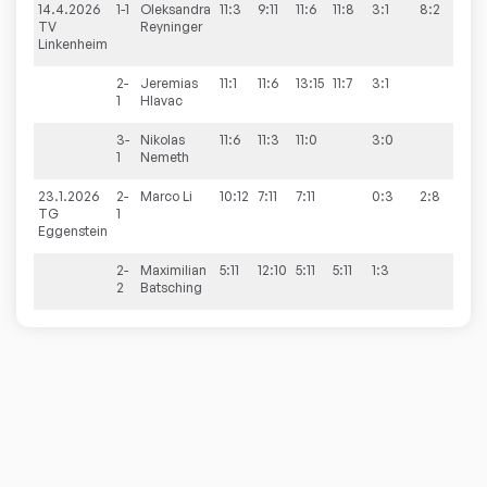
14.4.2026
1-1
Oleksandra
11:3
9:11
11:6
11:8
3:1
8:2
TV
Reyninger
Linkenheim
2-
Jeremias
11:1
11:6
13:15
11:7
3:1
1
Hlavac
3-
Nikolas
11:6
11:3
11:0
3:0
1
Nemeth
23.1.2026
2-
Marco
Li
10:12
7:11
7:11
0:3
2:8
TG
1
Eggenstein
2-
Maximilian
5:11
12:10
5:11
5:11
1:3
2
Batsching