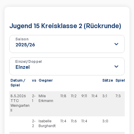
Jugend 15 Kreisklasse 2 (Rückrunde)
Saison
Einzel/Doppel
Datum /
vs
Gegner
Sätze
Spiele
Spiel
8.5.2026
2-
Mila
11:8
11:2
9:11
11:4
3:1
7:3
TTC
1
Erkmann
Weingarten
II
2-
Isabelle
11:4
11:6
11:4
3:0
2
Burghardt