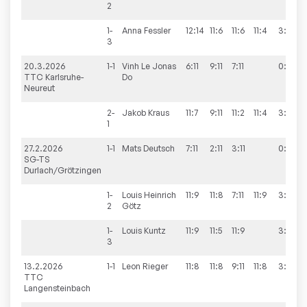
2
1-
Anna
Fessler
12:14
11:6
11:6
11:4
3:1
3
20.3.2026
1-1
Vinh Le Jonas
6:11
9:11
7:11
0:3
TTC Karlsruhe-
Do
Neureut
2-
Jakob
Kraus
11:7
9:11
11:2
11:4
3:1
1
27.2.2026
1-1
Mats
Deutsch
7:11
2:11
3:11
0:3
SG-TS
Durlach/Grötzingen
1-
Louis Heinrich
11:9
11:8
7:11
11:9
3:1
2
Götz
1-
Louis
Kuntz
11:9
11:5
11:9
3:0
3
13.2.2026
1-1
Leon
Rieger
11:8
11:8
9:11
11:8
3:1
TTC
Langensteinbach