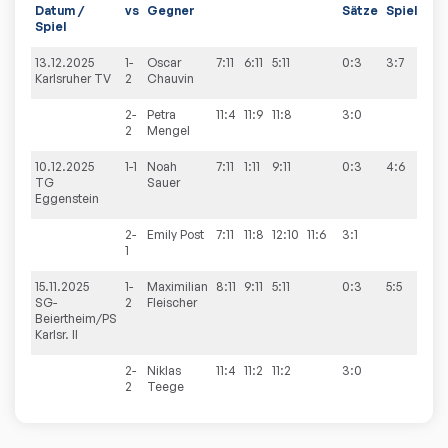
Datum /
vs
Gegner
Sätze
Spiele
Spiel
13.12.2025
1-
Oscar
7:11
6:11
5:11
0:3
3:7
Karlsruher TV
2
Chauvin
2-
Petra
11:4
11:9
11:8
3:0
2
Mengel
10.12.2025
1-1
Noah
7:11
1:11
9:11
0:3
4:6
TG
Sauer
Eggenstein
2-
Emily
Post
7:11
11:8
12:10
11:6
3:1
1
15.11.2025
1-
Maximilian
8:11
9:11
5:11
0:3
5:5
SG-
2
Fleischer
Beiertheim/PS
Karlsr. II
2-
Niklas
11:4
11:2
11:2
3:0
2
Teege