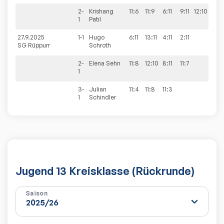
2-
Krishang
11:6
11:9
6:11
9:11
12:10
3:2
1
Patil
27.9.2025
1-1
Hugo
6:11
13:11
4:11
2:11
1:3
SG Rüppurr
Schroth
2-
Elena
Sehn
11:8
12:10
8:11
11:7
3:1
1
3-
Julian
11:4
11:8
11:3
3:0
1
Schindler
Jugend 13 Kreisklasse (Rückrunde)
Saison