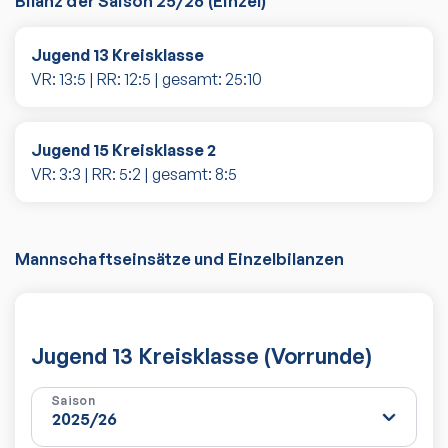
Bilanz der Saison
25/26
(
Einzel
)
Jugend 13 Kreisklasse
VR:
13
:
5
| RR:
12
:
5
| gesamt:
25
:
10
Jugend 15 Kreisklasse 2
VR:
3
:
3
| RR:
5
:
2
| gesamt:
8
:
5
Mannschaftseinsätze und Einzelbilanzen
Jugend 13 Kreisklasse (Vorrunde)
Saison