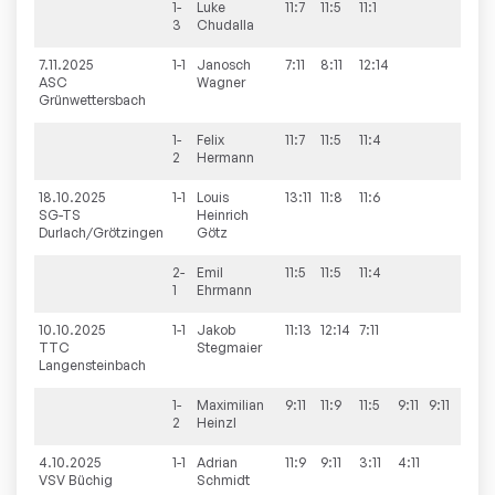
1-
Luke
11:7
11:5
11:1
3:0
3
Chudalla
7.11.2025
1-1
Janosch
7:11
8:11
12:14
0:3
ASC
Wagner
Grünwettersbach
1-
Felix
11:7
11:5
11:4
3:0
2
Hermann
18.10.2025
1-1
Louis
13:11
11:8
11:6
3:0
SG-TS
Heinrich
Durlach/Grötzingen
Götz
2-
Emil
11:5
11:5
11:4
3:0
1
Ehrmann
10.10.2025
1-1
Jakob
11:13
12:14
7:11
0:3
TTC
Stegmaier
Langensteinbach
1-
Maximilian
9:11
11:9
11:5
9:11
9:11
2:3
2
Heinzl
4.10.2025
1-1
Adrian
11:9
9:11
3:11
4:11
1:3
VSV Büchig
Schmidt