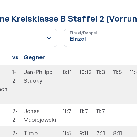
e Kreisklasse B Staffel 2 (Vorru
Einzel/Doppel
vs
Gegner
1-
Jan-Philipp
8:11
10:12
11:3
11:5
11:
2
Stucky
ach
2-
Jonas
11:7
11:7
11:7
2
Maciejewski
2-
Timo
11:5
9:11
7:11
8:11