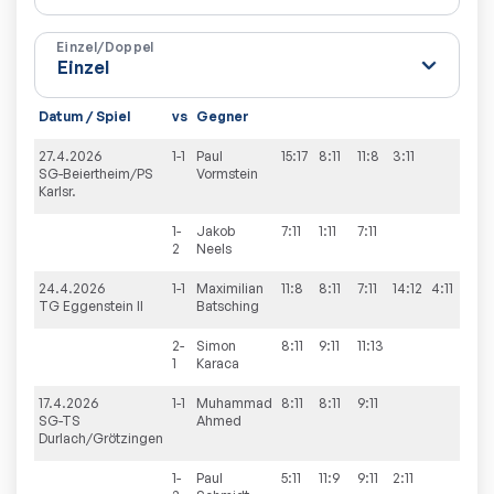
Einzel/Doppel
Datum / Spiel
vs
Gegner
Sät
27.4.2026
1-1
Paul
15:17
8:11
11:8
3:11
1:3
SG-Beiertheim/PS
Vormstein
Karlsr.
1-
Jakob
7:11
1:11
7:11
0:3
2
Neels
24.4.2026
1-1
Maximilian
11:8
8:11
7:11
14:12
4:11
2:3
TG Eggenstein II
Batsching
2-
Simon
8:11
9:11
11:13
0:3
1
Karaca
17.4.2026
1-1
Muhammad
8:11
8:11
9:11
0:3
SG-TS
Ahmed
Durlach/Grötzingen
1-
Paul
5:11
11:9
9:11
2:11
1:3