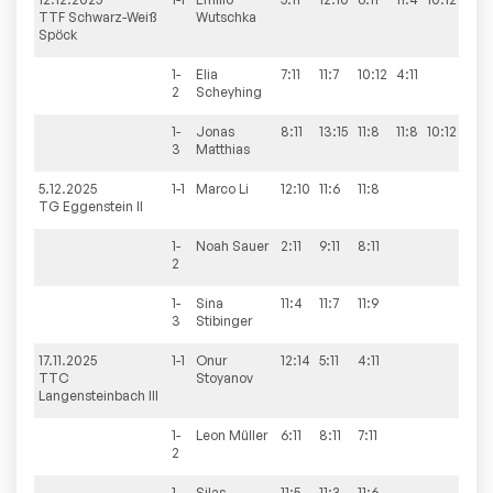
TTF Schwarz-Weiß
Wutschka
Spöck
1-
Elia
7:11
11:7
10:12
4:11
1:3
2
Scheyhing
1-
Jonas
8:11
13:15
11:8
11:8
10:12
2:3
3
Matthias
5.12.2025
1-1
Marco
Li
12:10
11:6
11:8
3:0
TG Eggenstein II
1-
Noah
Sauer
2:11
9:11
8:11
0:3
2
1-
Sina
11:4
11:7
11:9
3:0
3
Stibinger
17.11.2025
1-1
Onur
12:14
5:11
4:11
0:3
TTC
Stoyanov
Langensteinbach III
1-
Leon
Müller
6:11
8:11
7:11
0:3
2
1-
Silas
11:5
11:3
11:6
3:0