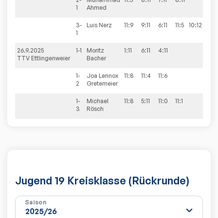
1
Ahmed
3-
Luis
Nerz
11:9
9:11
6:11
11:5
10:12
2:3
1
26.9.2025
1-1
Moritz
1:11
6:11
4:11
0:3
TTV Ettlingenweier
Bacher
1-
Joa Lennox
11:8
11:4
11:6
3:0
2
Gretemeier
1-
Michael
11:8
5:11
11:0
11:1
3:1
3
Rösch
Jugend 19 Kreisklasse (Rückrunde)
Saison