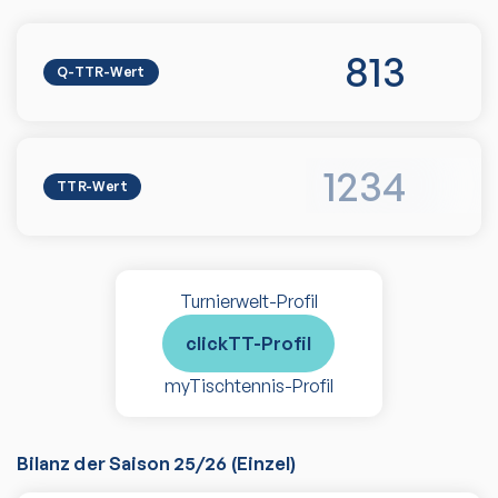
813
Q-TTR-Wert
1234
TTR-Wert
Turnierwelt-Profil
clickTT-Profil
myTischtennis-Profil
Bilanz der Saison
25/26
(
Einzel
)