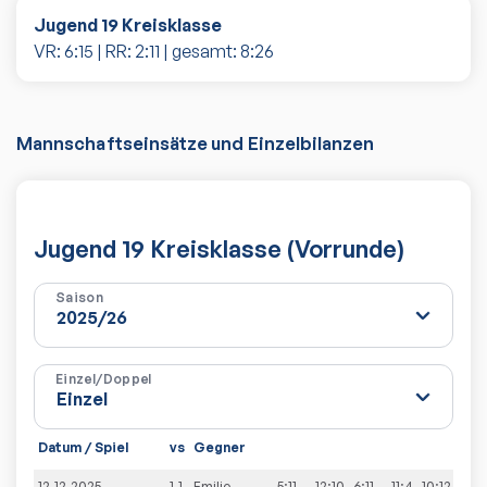
Jugend 19 Kreisklasse
VR:
6
:
15
| RR:
2
:
11
| gesamt:
8
:
26
Mannschaftseinsätze und Einzelbilanzen
Jugend 19 Kreisklasse (Vorrunde)
Saison
Einzel/Doppel
Datum / Spiel
vs
Gegner
Sät
12.12.2025
1-1
Emilio
5:11
12:10
6:11
11:4
10:12
2:3