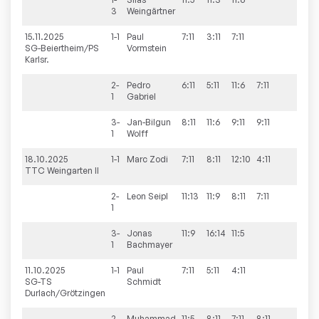
3
Weingärtner
15.11.2025
1-1
Paul
7:11
3:11
7:11
0:3
SG-Beiertheim/PS
Vormstein
Karlsr.
2-
Pedro
6:11
5:11
11:6
7:11
1:3
1
Gabriel
3-
Jan-Bilgun
8:11
11:6
9:11
9:11
1:3
1
Wolff
18.10.2025
1-1
Marc
Zodi
7:11
8:11
12:10
4:11
1:3
TTC Weingarten II
2-
Leon
Seipl
11:13
11:9
8:11
7:11
1:3
1
3-
Jonas
11:9
16:14
11:5
3:0
1
Bachmayer
11.10.2025
1-1
Paul
7:11
5:11
4:11
0:3
SG-TS
Schmidt
Durlach/Grötzingen
2-
Muhammad
11:5
8:11
7:11
8:11
1:3