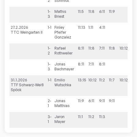
2
Schmidt
1-
Mathis
11:5
11:8
6:11
11:9
3:1
3
Briest
27.2.2026
1-1
Finley
11:13
1:11
4:11
0:3
TTC Weingarten II
Pfeifer
Gonzalez
1-
Rafael
8:11
11:8
7:11
11:8
10:12
2:3
2
Rothweiler
1-
Jonas
8:11
7:11
8:11
0:3
3
Bachmayer
31.1.2026
1-1
Emilio
13:15
10:12
11:2
11:7
10:12
2:3
TTF Schwarz-Weiß
Wutschka
Spöck
2-
Jonas
11:9
6:11
9:11
9:11
1:3
1
Matthias
3-
Jaron
11:1
11:2
11:3
3:0
1
Mayer