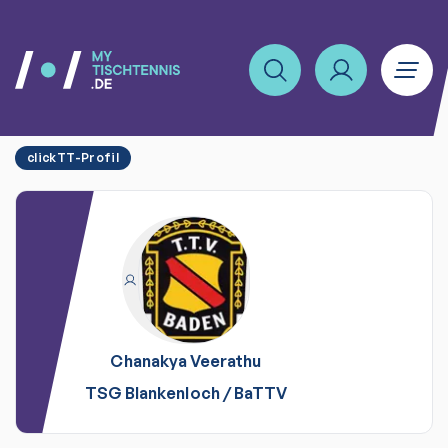
clickTT-Profil
Chanakya
Veerathu
TSG Blankenloch
/
BaTTV