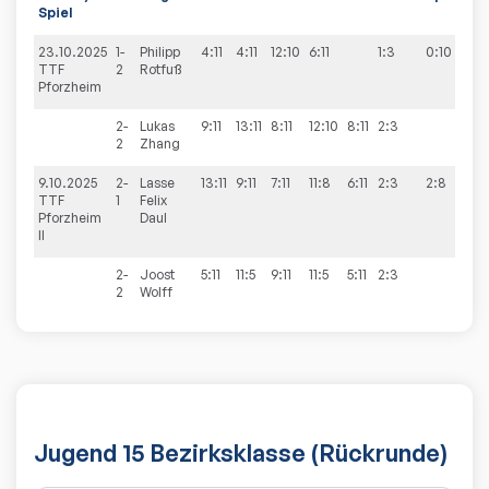
Spiel
23.10.2025
1-
Philipp
4:11
4:11
12:10
6:11
1:3
0:10
TTF
2
Rotfuß
Pforzheim
2-
Lukas
9:11
13:11
8:11
12:10
8:11
2:3
2
Zhang
9.10.2025
2-
Lasse
13:11
9:11
7:11
11:8
6:11
2:3
2:8
TTF
1
Felix
Pforzheim
Daul
II
2-
Joost
5:11
11:5
9:11
11:5
5:11
2:3
2
Wolff
Jugend 15 Bezirksklasse (Rückrunde)