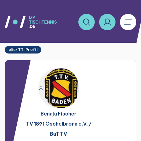
clickTT-Profil
Benaja
Fischer
TV 1891 Öschelbronn e.V.
/
BaTTV