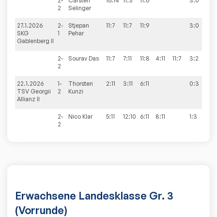
2-
Carsten
16:14
11:3
11:6
3:0
2
Selinger
27.1.2026
2-
Stjepan
11:7
11:7
11:9
3:0
8
SKG
1
Pehar
Gablenberg II
2-
Sourav
Das
11:7
7:11
11:8
4:11
11:7
3:2
2
22.1.2026
1-
Thorsten
2:11
3:11
6:11
0:3
2:
TSV Georgii
2
Kunzi
Allianz II
2-
Nico
Klar
5:11
12:10
6:11
8:11
1:3
2
Erwachsene Landesklasse Gr. 3
(Vorrunde)