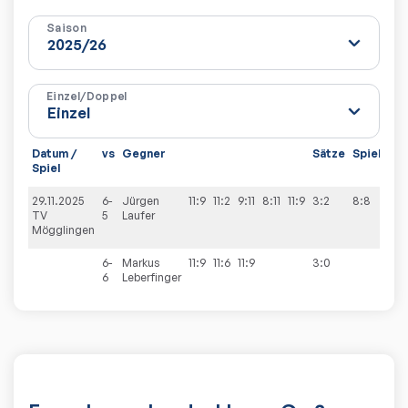
Saison
Einzel/Doppel
Datum /
vs
Gegner
Sätze
Spiele
Spiel
29.11.2025
6-
Jürgen
11:9
11:2
9:11
8:11
11:9
3:2
8:8
TV
5
Laufer
Mögglingen
6-
Markus
11:9
11:6
11:9
3:0
6
Leberfinger