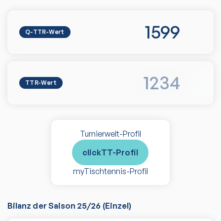
1599
Q-TTR-Wert
1234
TTR-Wert
Turnierwelt-Profil
clickTT-Profil
myTischtennis-Profil
Bilanz der Saison
25/26
(
Einzel
)