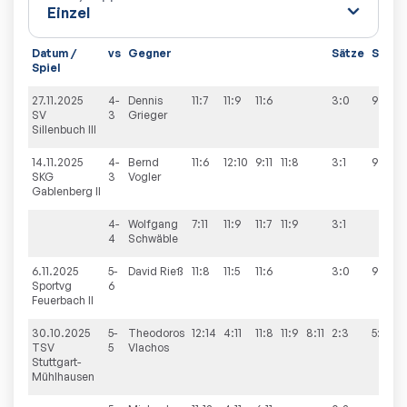
Datum /
vs
Gegner
Sätze
Spiele
Spiel
27.11.2025
4-
Dennis
11:7
11:9
11:6
3:0
9:3
SV
3
Grieger
Sillenbuch III
14.11.2025
4-
Bernd
11:6
12:10
9:11
11:8
3:1
9:4
SKG
3
Vogler
Gablenberg II
4-
Wolfgang
7:11
11:9
11:7
11:9
3:1
4
Schwäble
6.11.2025
5-
David
Rieß
11:8
11:5
11:6
3:0
9:3
Sportvg
6
Feuerbach II
30.10.2025
5-
Theodoros
12:14
4:11
11:8
11:9
8:11
2:3
5:9
TSV
5
Vlachos
Stuttgart-
Mühlhausen