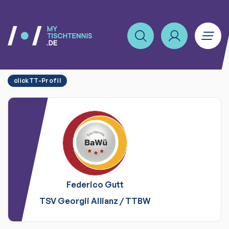
clickTT-Profil
Federico
Gutt
TSV Georgii Allianz
/
TTBW