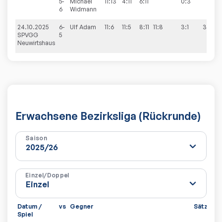
5-
Michael
11:13
4:11
6:11
0:3
6
Widmann
24.10.2025
6-
Ulf
Adam
11:6
11:5
8:11
11:8
3:1
3:9
SPVGG
5
Neuwirtshaus
Erwachsene Bezirksliga (Rückrunde)
Saison
Einzel/Doppel
Datum /
vs
Gegner
Sätze
Sp
Spiel