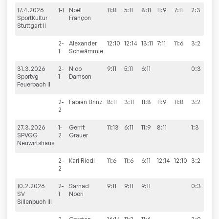
17.4.2026
1-1
Noël
11:8
5:11
8:11
11:9
7:11
2:3
7:
SportKultur
Françon
Stuttgart II
2-
Alexander
12:10
12:14
13:11
7:11
11:6
3:2
1
Schwämmle
31.3.2026
2-
Nico
9:11
5:11
6:11
0:3
3:
Sportvg
1
Damson
Feuerbach II
2-
Fabian
Brinz
8:11
3:11
11:8
11:9
11:8
3:2
2
27.3.2026
1-
Gerrit
11:13
6:11
11:9
8:11
1:3
5:
SPVGG
2
Grauer
Neuwirtshaus
2-
Karl
Riedl
11:6
11:6
6:11
12:14
12:10
3:2
2
10.2.2026
2-
Sarhad
9:11
9:11
9:11
0:3
9:
SV
1
Noori
Sillenbuch III